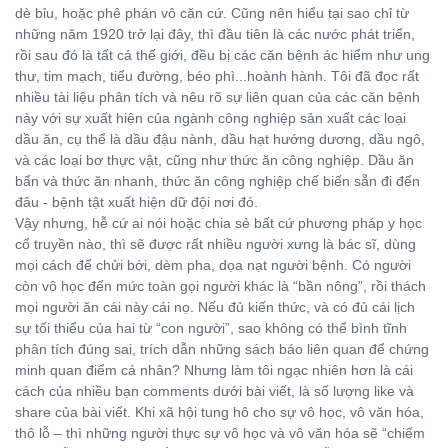
dè bỉu, hoặc phê phán vô căn cứ. Cũng nên hiểu tại sao chỉ từ
những năm 1920 trở lại đây, thì đầu tiên là các nước phát triển,
rồi sau đó là tất cả thế giới, đều bị các căn bệnh ác hiểm như ung
thư, tim mạch, tiểu đường, béo phì...hoành hành. Tôi đã đọc rất
nhiều tài liệu phân tích và nêu rõ sự liên quan của các căn bệnh
này với sự xuất hiện của ngành công nghiệp sản xuất các loại
dầu ăn, cụ thể là dầu đậu nành, dầu hạt hướng dương, dầu ngô,
và các loại bơ thực vật, cũng như thức ăn công nghiệp. Dầu ăn
bẩn và thức ăn nhanh, thức ăn công nghiệp chế biến sẵn đi đến
đâu - bệnh tật xuất hiện dữ đội nơi đó.
Vậy nhưng, hễ cứ ai nói hoặc chia sẻ bất cứ phương pháp y học
cổ truyền nào, thì sẽ được rất nhiều người xưng là bác sĩ, dùng
mọi cách để chửi bới, dèm pha, dọa nạt người bệnh. Có người
còn vô học đến mức toàn gọi người khác là “bần nông”, rồi thách
mọi người ăn cái này cái nọ. Nếu đủ kiến thức, và có đủ cái lịch
sự tối thiểu của hai từ “con người”, sao không có thể bình tĩnh
phân tích đúng sai, trích dẫn những sách báo liên quan để chứng
minh quan điểm cá nhân? Nhưng làm tôi ngạc nhiên hơn là cái
cách của nhiều bạn comments dưới bài viết, là số lượng like và
share của bài viết. Khi xã hội tung hô cho sự vô học, vô văn hóa,
thô lỗ – thì những người thực sự vô học và vô văn hóa sẽ “chiếm