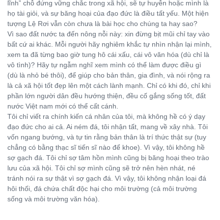
lĩnh” chỗ đứng vững chắc trong xã hội, sẽ tự huyễn hoặc mình là
họ tài giỏi, và sự băng hoại của đạo đức là điều tất yếu. Một hiện
tượng Lệ Rơi vẫn còn chưa là bài học cho chúng ta hay sao?
Vì sao đất nước ta đến nông nỗi này: xin đừng bịt mũi chỉ tay vào
bất cứ ai khác. Mỗi người hãy nghiêm khắc tự nhìn nhận lại mình,
xem ta đã từng bao giờ tung hô cái xấu, cái vô văn hóa (dù chỉ là
vô tình)? Hãy tự ngẫm nghĩ xem mình có thể làm được điều gì
(dù là nhỏ bé thôi), để giúp cho bản thân, gia đình, và nói rộng ra
là cả xã hội tốt đẹp lên một cách lành mạnh. Chỉ có khi đó, chỉ khi
phần lớn người dân đều hướng thiện, đều cố gắng sống tốt, đất
nước Việt nam mới có thể cất cánh.
Tôi chỉ viết ra chính kiến cá nhân của tôi, mà không hề có ý dạy
đạo đức cho ai cả. Ai ném đá, tôi nhận tất, mang về xây nhà. Tôi
vốn ngang bướng, và tự tin rằng bản thân là trí thức thật sự (tuy
chẳng có bằng thạc sĩ tiến sĩ nào để khoe). Vì vậy, tôi không hề
sợ gạch đá. Tôi chỉ sợ tâm hồn mình cũng bị băng hoại theo trào
lưu của xã hội. Tôi chỉ sợ mình cũng sẽ trở nên hèn nhát, né
tránh nói ra sự thật vì sợ gạch đá. Vì vậy, tôi không nhận loại đá
hôi thối, đá chứa chất độc hại cho môi trường (cả môi trường
sống và môi trường văn hóa).