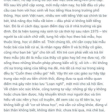
Rồi sau khi phổ cập xong, mới mấy năm nay, họ bắt đầu có yêu
cầu cao hơn với học sinh về học tiếng Hoa trong trường phổ
thông. Học sinh Việt nam, nhiều em viết tiếng Việt sai chính tả be
bét, khả năng đọc hiểu rất kém – đâu phải vì không biết tiếng
hán. Đó là vì cách dạy, quan điểm dạy cả ở nhà trường và gia
đình. Đó là hiện tượng nảy sinh từ cái thời kỳ sau năm 1975 – khi
người ta cải cách chữ viết, tung hô việc học theo bài mẫu, học
thuộc lòng, học vì điểm số. Thời chúng tôi, chỉ cần copy bài mẫu
hoặc bài của bất cứ ai, là nhận ngay điểm 0 và bị thầy cô giáo,
cũng như bạn bè “gừ” cho tới số. Khi trẻ con phải viết và trả lời
theo mẫu (dù đó là mẫu của thầy cô giáo hay bố mẹ đưa ra), rồi
sống theo những khuôn phép phong kiến vô lý, vô ích – thì không
chỉ sự trong sáng của tiếng mẹ đẻ, mà tất cả mọi sự trong sáng
đều bị “Cuốn theo chiều gió” hết. Vậy thì xin các giáo sư hãy tập
trung vào một ưu tiên chính thôi, đừng đưa ra quá nhiều quan
điểm mà gây nên trào lưu “Loạn nghĩ”, mệt mỏi cho xã hội lắm.
Về chăm sóc sức khỏe, cũng tương tự vậy: những gì tây y không
hoặc chưa làm được, hãy khuyến khích mọi người đọc và tìm
hiểu về các nền y học cổ truyền, để xem các cụ tổ tiên ta, tuy
không biết gì về “cơ sở khoa học”, mà vẫn cứ sống khỏe, đừng vì
bản thân không biết, không dám thử, chưa trải qua, mà chê bai,