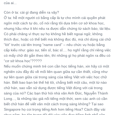
của ai...
Còn ở ta: cái gì đang diễn ra vậy?
Ở ta: hễ một người có bằng cấp là tự cho mình cái quyền phát
ngôn một cách tự do, cố nói rằng tôi dựa trên cơ sở khoa học,
nhưng hầu như ít khi nêu ra được dẫn chứng từ sách báo, tài liệu.
Có phải chăng vì thực sự họ không hề biết ngoại ngữ, không
thích đọc, hoặc có thể biết mà không đọc đủ, mà chỉ dùng cái chữ
“lót” trước cái tên trong “name card” – nêu chức vụ hoặc bằng
cấp kiểu như: giáo sư, tiến sĩ, bác sĩ.... họ nghĩ rằng chỉ riêng việc
có mấy chữ đó gắn theo tên, thì những gì họ phát ngôn ra đều có
“cơ sở khoa học”?????
Nếu muốn chứng minh trẻ con cần học tiếng hán, xin hãy có một
nghiên cứu đầy đủ về mối liên quan giữa sự cần thiết, cũng như
sự liên quan giữa cái trong sáng của tiếng Việt với việc học chữ
hán. Biết bao bạn bè thế hệ tôi, chẳng biết một câu, một từ nào
chữ hán, sao vẫn sử dụng được tiếng Việt đúng với cái trong
sáng của nó? Các bạn thử hỏi nhà văn Anh Đức, Nguyễn Thành
Long..., là những tác giả nổi tiếng một thời, xem các anh có cần
biết chữ hán để viết văn một cách trong sáng không? Tại sao
Singapore họ coi trọng tiếng Anh hơn tiếng Hoa? Cách đây vài
chục năm, họ tập trung dữ dội vào việc đưa tiếng Anh phổ cập.