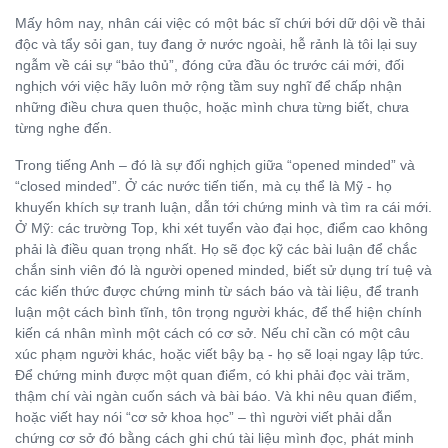
Mấy hôm nay, nhân cái việc có một bác sĩ chứi bới dữ dội về thải
độc và tẩy sỏi gan, tuy đang ở nước ngoài, hễ rảnh là tôi lại suy
ngẫm về cái sự “bảo thủ”, đóng cửa đầu óc trước cái mới, đối
nghịch với việc hãy luôn mở rộng tầm suy nghĩ để chấp nhận
những điều chưa quen thuộc, hoặc mình chưa từng biết, chưa
từng nghe đến.
Trong tiếng Anh – đó là sự đối nghịch giữa “opened minded” và
“closed minded”. Ở các nước tiến tiến, mà cụ thể là Mỹ - họ
khuyến khích sự tranh luận, dẫn tới chứng minh và tìm ra cái mới.
Ở Mỹ: các trường Top, khi xét tuyển vào đại học, điểm cao không
phải là điều quan trọng nhất. Họ sẽ đọc kỹ các bài luận để chắc
chắn sinh viên đó là người opened minded, biết sử dụng trí tuệ và
các kiến thức được chứng minh từ sách báo và tài liệu, để tranh
luận một cách bình tĩnh, tôn trọng người khác, để thể hiện chính
kiến cá nhân mình một cách có cơ sở. Nếu chỉ cần có một câu
xúc phạm người khác, hoặc viết bậy bạ - họ sẽ loại ngay lập tức.
Để chứng minh được một quan điểm, có khi phải đọc vài trăm,
thậm chí vài ngàn cuốn sách và bài báo. Và khi nêu quan điểm,
hoặc viết hay nói “cơ sở khoa học” – thì người viết phải dẫn
chứng cơ sở đó bằng cách ghi chú tài liệu mình đọc, phát minh