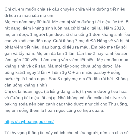
Chị ơi, em muốn chia sẻ câu chuyện chữa viêm đường tiết niệu,
đi tiểu ra máu của mẹ em.
Mẹ em năm nay 60 tuổi. Mẹ em bị viêm đường tiết niệu lúc trẻ. Bị
rất nặng, tiêm kháng sinh luôn mà cứ bị tái đi tái lại. Năm 2013,
mẹ em được 1 người bạn dược sĩ cho uống 1 đơn kháng sinh liều
cao và khỏi cho đến nay. Cuối tháng 7 mẹ đi Đà Nẵng về và bị tái
phát viêm tiết niệu, đau bụng, đi tiểu ra máu. Em bảo mẹ tẩy sỏi
gan và tẩy nấm. Mẹ em đã làm 1 lần. Lần thứ 2 này ra nhiều sỏi
lắm, gần 200 viên. Làm xong vẫn viêm tiết niệu. Mẹ em đau mua
kháng sinh về để sẵn. Mà mới tẩy xong chưa uống được. Mẹ
uống kstn1 ngày 3 lần + Tiêm 1g C + ăn nhiều pasley + uống
nước ép lá hoàn ngọc. Sau 3 ngày mẹ em đỡ dần rồi hết. Không
cần uống kháng sinh:)
Chị ơi, lá hoàn ngọc (lá liểng-dạng lá to) trị viêm đường tiêu hóa
và đường tiết niệu tốt chị ạ. Nhà không có sẵn colloidal silver và
baking soda nên bên cạnh các thảo dược như chị cho Thu uống,
mẹ em uống thêm lá hoàn ngọc cũng có hiệu quả ạ.
https://cayhoanngoc.com/
Tôi hy vọng thông tin này có ích cho nhiều người, nên xin chia sẻ