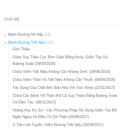
CHỦ ĐỀ
Bệnh Đường Hô Hấp
(14)
Giới Thiệu
Bệnh Đường Tiết Niệu
(11)
Hàng Triệu Người Có Mức Đường Huyết Cao Phải Đối Mặt Với
Giới Thiệu
Nguy Cơ Mắc Bệnh Lao Phổi (08/11/2018)
Giảm Suy Thận Cực Đơn Giản Bằng Amla, Giấm Táo Và
Bữa Ăn Sáng. (10/10/2018)
Baking Soda (19/03/2020)
Lại Đề Tài Dầu Dừa. (19/09/2018)
Chữa Viêm Tiết Niệu Không Cần Kháng Sinh. (19/06/2018)
Làm Sao Để Khử Tối Đa Dư Lượng Thuốc Trừ Sâu Trong Rau,
Chữa Viêm Thận Và Tiết Niệu Không Cần Thuốc (09/04/2018)
Củ, Quả? (30/07/2018)
Tác Dụng Của Chất Béo Bão Hòa Với Sức Khỏe (22/11/2017)
Chính Phủ Thụy Điển Đã Chính Thức Khuyến Cáo Dân Chúng
Chữa Các Bệnh Về Thận (Kể Cả Suy Thận) Bằng Baking Soda
Nên Ăn Theo Chế Độ Ít Chất Bột Đường, Nhiều Chất Béo Từ
Và Dấm Táo. (08/11/2017)
Cuối Năm 2013. (23/02/2018)
Hoàng Huy Ký Sự - Các Phương Pháp Sử Dụng Giấm Táo Để
Nghiên Cứu Mới Về Tác Dụng Của Dầu Dừa Tươi Lạnh
Ngăn Ngừa Và Điều Trị Sỏi Thận (26/09/2017)
(13/01/2018)
U Tiền Liệt Tuyến, Viêm Đường Tiết Niệu (26/09/2017)