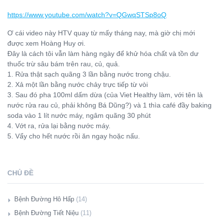
https://www.youtube.com/watch?v=QGwqSTSp8oQ
Ơ cái video này HTV quay từ mấy tháng nay, mà giờ chị mới
được xem Hoàng Huy ơi.
Đây là cách tôi vẫn làm hàng ngày để khử hóa chất và tồn dư
thuốc trừ sâu bám trên rau, củ, quả.
1. Rửa thật sạch quãng 3 lần bằng nước trong chậu.
2. Xả một lần bằng nước chảy trực tiếp từ vòi
3. Sau đó pha 100ml dấm dừa (của Viet Healthy làm, với tên là
nước rửa rau củ, phải không Bá Dũng?) và 1 thìa café đầy baking
soda vào 1 lít nước máy, ngâm quãng 30 phút
4. Vớt ra, rửa lại bằng nước máy.
5. Vẩy cho hết nước rồi ăn ngay hoặc nấu.
CHỦ ĐỀ
Bệnh Đường Hô Hấp
(14)
Giới Thiệu
Bệnh Đường Tiết Niệu
(11)