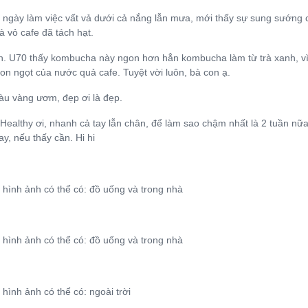
 ngày làm việc vất vả dưới cả nắng lẫn mưa, mới thấy sự sung sướn
à vỏ cafe đã tách hạt.
. U70 thấy kombucha này ngon hơn hẳn kombucha làm từ trà xanh, vì n
gon ngọt của nước quả cafe. Tuyệt vời luôn, bà con ạ.
àu vàng ươm, đẹp ơi là đẹp.
 Healthy ơi, nhanh cả tay lẫn chân, để làm sao chậm nhất là 2 tuần nữ
ay, nếu thấy cần. Hi hi