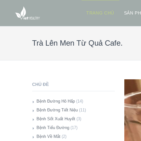
TRANG CHỦ
SẢN P
Trà Lên Men Từ Quả Cafe.
CHỦ ĐỀ
Bệnh Đường Hô Hấp
(14)
Giới Thiệu
Bệnh Đường Tiết Niệu
(11)
Hàng Triệu Người Có Mức Đường
Giới Thiệu
Bệnh Sốt Xuất Huyết
(3)
Huyết Cao Phải Đối Mặt Với Nguy Cơ
Giảm Suy Thận Cực Đơn Giản Bằng
Giới Thiệu
Bệnh Tiểu Đường
(17)
Mắc Bệnh Lao Phổi (08/11/2018)
Amla, Giấm Táo Và Baking Soda
Thực Phẩm Tốt Cho Sốt Xuất Huyết
Giới Thiệu
Bệnh Về Mắt
(2)
Bữa Ăn Sáng. (10/10/2018)
(19/03/2020)