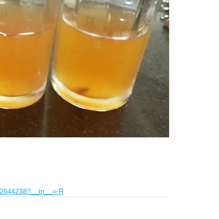
472644238?__tn__=-R