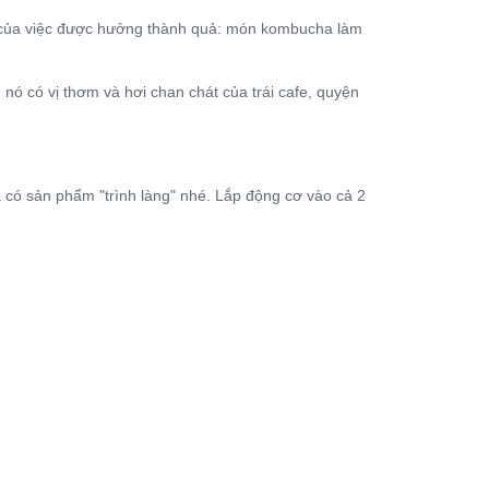
g của việc được hưởng thành quả: món kombucha làm
ó có vị thơm và hơi chan chát của trái cafe, quyện
a có sản phẩm "trình làng" nhé. Lắp động cơ vào cả 2