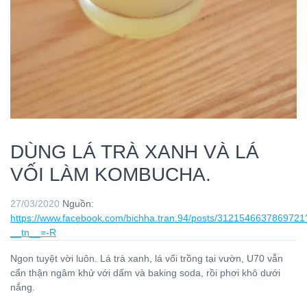
DÙNG LÁ TRÀ XANH VÀ LÁ
VỐI LÀM KOMBUCHA.
27/03/2020
Nguồn:
https://www.facebook.com/bichha.tran.94/posts/3121546637869721
__tn__=-R
Ngon tuyệt vời luôn. Lá trà xanh, lá vối trồng tại vườn, U70 vẫn
cẩn thận ngâm khử với dấm và baking soda, rồi phơi khô dưới
nắng.