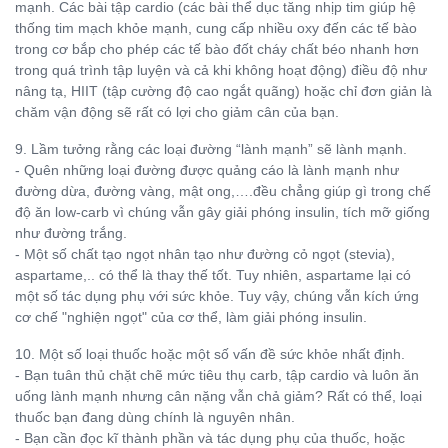
mạnh. Các bài tập cardio (các bài thể dục tăng nhịp tim giúp hệ
thống tim mạch khỏe mạnh, cung cấp nhiều oxy đến các tế bào
trong cơ bắp cho phép các tế bào đốt cháy chất béo nhanh hơn
trong quá trình tập luyện và cả khi không hoạt động) điều độ như
nâng tạ, HIIT (tập cường độ cao ngắt quãng) hoặc chỉ đơn giản là
chăm vận động sẽ rất có lợi cho giảm cân của bạn.
9. Lầm tưởng rằng các loại đường “lành mạnh” sẽ lành mạnh.
- Quên những loại đường được quảng cáo là lành mạnh như
đường dừa, đường vàng, mật ong,….đều chẳng giúp gì trong chế
độ ăn low-carb vì chúng vẫn gây giải phóng insulin, tích mỡ giống
như đường trắng.
- Một số chất tạo ngọt nhân tạo như đường cỏ ngọt (stevia),
aspartame,.. có thể là thay thế tốt. Tuy nhiên, aspartame lại có
một số tác dụng phụ với sức khỏe. Tuy vậy, chúng vẫn kích ứng
cơ chế "nghiện ngọt" của cơ thể, làm giải phóng insulin.
10. Một số loại thuốc hoặc một số vấn đề sức khỏe nhất định.
- Bạn tuân thủ chặt chẽ mức tiêu thụ carb, tập cardio và luôn ăn
uống lành mạnh nhưng cân nặng vẫn chả giảm? Rất có thể, loại
thuốc bạn đang dùng chính là nguyên nhân.
- Bạn cần đọc kĩ thành phần và tác dụng phụ của thuốc, hoặc