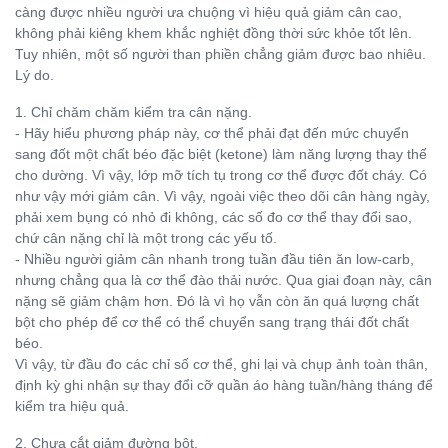
càng được nhiều người ưa chuộng vì hiệu quả giảm cân cao,
không phải kiêng khem khắc nghiệt đồng thời sức khỏe tốt lên.
Tuy nhiên, một số người than phiền chẳng giảm được bao nhiêu.
Lý do.
1. Chỉ chăm chăm kiểm tra cân nặng.
- Hãy hiểu phương pháp này, cơ thể phải đạt đến mức chuyển
sang đốt một chất béo đặc biệt (ketone) làm năng lượng thay thế
cho dường. Vì vậy, lớp mỡ tích tụ trong cơ thể được đốt cháy. Có
như vậy mới giảm cân. Vì vậy, ngoài việc theo dõi cân hàng ngày,
phải xem bụng có nhỏ đi không, các số đo cơ thể thay đổi sao,
chứ cân nặng chỉ là một trong các yếu tố.
- Nhiều người giảm cân nhanh trong tuần đầu tiên ăn low-carb,
nhưng chẳng qua là cơ thể đào thải nước. Qua giai đoạn này, cân
nặng sẽ giảm chậm hơn. Đó là vì họ vẫn còn ăn quá lượng chất
bột cho phép để cơ thể có thể chuyển sang trạng thái đốt chất
béo.
Vì vậy, từ đầu đo các chỉ số cơ thể, ghi lại và chụp ảnh toàn thân,
định kỳ ghi nhận sự thay đổi cỡ quần áo hàng tuần/hàng tháng để
kiểm tra hiệu quả.
2. Chưa cắt giảm đường bột.