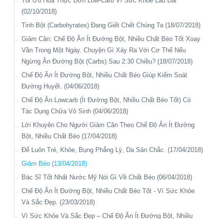
Tối Ưu Hóa Thực Đơn Low-Carb Vì Sức Khỏe Lâu Dài
Hàng Trăm Triệu Bảng (20/03/2018)
(22/09/2017)
(02/10/2018)
Nội Dung Trả Lời Phỏng Vấn Của Dr. Bruce Fife Về Hỗ Trợ
Bệnh Sẹo Hay Xơ Hóa Phổi (Pulmonary Fibrosis) (22/09/2017)
Tinh Bột (Carbohyrates) Đang Giết Chết Chúng Ta (18/07/2018)
Kiểm Soát Đường Huyết Bằng Dầu Dừa. (07/03/2018)
Chữa Viêm Họng, Viêm Thanh Quản Bằng Cách Súc Nước
Giảm Cân: Chế Độ Ăn Ít Đường Bột, Nhiều Chất Béo Tốt Xoay
Dùng Dầu Dừa Kiểm Soát Đường Huyết Ở Những Người Bị
Muối Bão Hòa (22/09/2017)
Vần Trong Một Ngày. Chuyện Gì Xảy Ra Với Cơ Thể Nếu
Tiểu Đường (02/03/2018)
Lá Thơm Chữa Viêm Đường Hô Hấp (22/09/2017)
Ngừng Ăn Đường Bột (Carbs) Sau 2:30 Chiều? (18/07/2018)
Nguyên Nhân Bệnh Tiểu Đường Type 2 Và Cách Chữa Bằng
Mũi-Họng-Amidan (22/09/2017)
Chế Độ Ăn Ít Đường Bột, Nhiều Chất Béo Giúp Kiểm Soát
Chế Độ Ăn Ít Chất Bột Đường (21/02/2018)
Đường Huyết. (04/06/2018)
Kết Quả Mỹ Mãn (26/01/2018)
Chế Độ Ăn Lowcarb (Ít Đường Bột, Nhiều Chất Béo Tốt) Có
Cơ Chế Kích Ứng “Nghiện Đồ Ngọt” Của Những Người Bị Tiểu
Tác Dụng Chữa Vô Sinh (04/06/2018)
Đường. (26/01/2018)
Lời Khuyên Cho Người Giảm Cân Theo Chế Độ Ăn Ít Đường
Kết Quả Kiểm Soát Tiểu Đường Bằng Chế Độ Ăn Atkins Kết
Bột, Nhiều Chất Béo (17/04/2018)
Hợp Với Uống Dầu Dừa. (25/01/2018)
Để Luôn Trẻ, Khỏe, Bụng Phẳng Lỳ, Da Săn Chắc. (17/04/2018)
Tại Sao Dầu Dừa Giúp Kiểm Soát Bệnh Tiểu Đường
Giảm Béo (13/04/2018)
(17/01/2018)
Bác Sĩ Tốt Nhất Nước Mỹ Nói Gì Về Chất Béo (06/04/2018)
Tìm Hiểu Về Tiểu Đường Loại 1 Và Loại 2: Giống Và Khác
Chế Độ Ăn Ít Đường Bột, Nhiều Chất Béo Tốt - Vì Sức Khỏe
Nhau. (16/01/2018)
Và Sắc Đẹp. (23/03/2018)
Dầu Dừa Đối Với Tiểu Đường Type 1 - Giải Pháp Giảm Phụ
Vì Sức Khỏe Và Sắc Đẹp – Chế Độ Ăn Ít Đường Bột, Nhiều