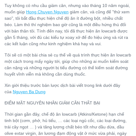
Tuy không có nhu cầu giảm cân, nhưng vào tháng 10 năm ngoái,
muốn giúp
Hong Chuyen Nguyen
giảm cân, và cũng để "thử xem
sao", tôi bắt đầu thực hiện chế độ ăn ít đường bột, nhiều chất
béo. Làm thỏ thí nghiệm bao giờ cũng là một điều hứng thú đối
với bản thân tôi. Tính đến nay, tôi đã thực hiện ăn lowcarb được
gần 5 tháng, với đủ các kiểu tự xoay xở để đo hiệu ứng và rút ra
các kết luận cũng như kinh nghiệm khá hay và vui.
Tôi sẽ có một bài chia sẻ cụ thể về quá trình thực hiện ăn lowcarb
một cách trong mấy ngày tới, giúp cho những ai muốn kiểm soát
cân nặng và những người bị tiểu đường có thể kiểm soát đường
huyết vĩnh viễn mà không cần dùng thuốc.
Xin giới thiệu trước bản lược dịch bài viết trong link dưới đây
của
Nguyen Ba Dung
ĐIỂM MẶT NGUYÊN NHÂN GIẢM CÂN THẤT BẠI
Thời gian gần đây, chế độ ăn lowcarb (Atkins/Ketone) hạn chế
tinh bột (cơm, phở, hủ tiếu, … các loại ngủ cốc, các loại đường,
trái cây ngọt … ) và tăng lượng chất béo tốt như dầu dừa, dầu
olive extar virgin, ăn lương đạm động vật ở mức vừa phải, ngày