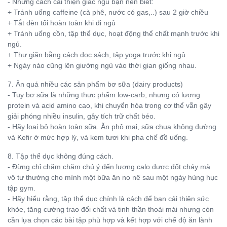
- Những cách cải thiện giấc ngủ bạn nên biết:
+ Tránh uống caffeine (cà phê, nước có gas,..) sau 2 giờ chiều
+ Tắt đèn tối hoàn toàn khi đi ngủ
+ Tránh uống cồn, tập thể dục, hoạt động thể chất mạnh trước khi
ngủ.
+ Thư giãn bằng cách đọc sách, tập yoga trước khi ngủ.
+ Ngày nào cũng lên giường ngủ vào thời gian giống nhau.
7. Ăn quá nhiều các sản phẩm bơ sữa (dairy products)
- Tuy bơ sữa là những thực phẩm low-carb, nhưng có lượng
protein và acid amino cao, khi chuyển hóa trong cơ thể vẫn gây
giải phóng nhiều insulin, gây tích trữ chất béo.
- Hãy loại bỏ hoàn toàn sữa. Ăn phô mai, sữa chua không đường
và Kefir ở mức hợp lý, và kem tươi khi pha chế đồ uống.
8. Tập thể dục không đúng cách.
- Đừng chỉ chăm chăm chú ý đến lượng calo được đốt cháy mà
vô tư thưởng cho mình một bữa ăn no nê sau một ngày hùng hục
tập gym.
- Hãy hiểu rằng, tập thể dục chính là cách để bạn cải thiện sức
khỏe, tăng cường trao đổi chất và tinh thần thoải mái nhưng còn
cần lựa chọn các bài tập phù hợp và kết hợp với chế độ ăn lành