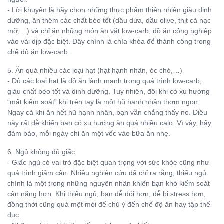
- Lời khuyên là hãy chọn những thực phẩm thiên nhiên giàu dinh
dưỡng, ăn thêm các chất béo tốt (dầu dừa, dầu olive, thịt cả nạc
mỡ,…) và chỉ ăn những món ăn vặt low-carb, đồ ăn công nghiệp
vào vài dịp đặc biệt. Đây chính là chìa khóa để thành công trong
chế độ ăn low-carb.
5. Ăn quá nhiều các loại hạt (hạt hạnh nhân, óc chó,…)
- Dù các loại hạt là đồ ăn lành mạnh trong quá trình low-carb,
giàu chất béo tốt và dinh dưỡng. Tuy nhiên, đôi khi có xu hướng
“mất kiểm soát” khi trên tay là một hũ hạnh nhân thơm ngon.
Ngay cả khi ăn hết hũ hạnh nhân, bạn vẫn chẳng thấy no. Điều
này rất dễ khiến bạn có xu hướng ăn quá nhiều calo. Vì vậy, hãy
đảm bảo, mỗi ngày chỉ ăn một vốc vào bữa ăn nhẹ.
6. Ngủ không đủ giấc
- Giấc ngủ có vai trò đặc biệt quan trọng với sức khỏe cũng như
quá trình giảm cân. Nhiều nghiên cứu đã chỉ ra rằng, thiếu ngủ
chính là một trong những nguyên nhân khiến bạn khó kiểm soát
cân nặng hơn. Khi thiếu ngủ, bạn dễ đói hơn, dễ bị stress hơn,
đồng thời cũng quá mệt mỏi để chú ý đến chế độ ăn hay tập thể
dục.