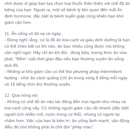
nhờ dược sĩ giúp bạn lựa chọn loại thuốc thân thiện với chế độ ăn
kiêng của bạn. Ngoài ra, một số bệnh lý liên quan đến mất ổn
định hormone, đặc biệt là bệnh tuyến giáp cũng khiến bạn khó
giảm cân hơn.
11. Ăn uống vô tội vạ cả ngày.
- Đừng nghĩ rằng, cứ là đồ ăn low-carb và giàu dinh dưỡng là bạn
có thể chén bất cứ khi nào, ăn bao nhiêu cũng được mà không
cần nghĩ ngợi. Hãy chỉ ăn khi đói , đúng bữa, lượng thức ăn vừa
phải. “Đếm” calo thời gian đầu nếu bạn thường xuyên ăn uống
quá đà.
- Những ai khó giảm cân có thể thử phương pháp intermittent
fasting - nhịn ăn cách quãng (chỉ ăn trong vòng 8 tiếng mỗi ngày
và 16 tiếng nhịn ăn) thường xuyên.
12. Qúa nóng vội.
- Không có chế độ ăn nào tác động đến mọi người như nhau và
low-carb cũng vậy. Có những người giảm cân rất nhanh (đặc biệt
người tích nhiều mỡ, nước trong cơ thể), nhưng có người lại
chậm hơn. Việc của bạn là kiên trì, ăn uống lành mạnh, vận động
điều độ chứ không phải là chờ đợi “phép màu”.