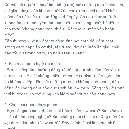
Có một số người “nhạy” tinh bột (carb) hơn những người khác, họ
chỉ giảm được cân khi ăn dưới 20g carb, trong khi người khác
giảm cân đều đều khi ăn 50g carb/ ngày. Có người tự an ủi là
không ăn cơm nên yên tâm mà chén khoai lang, phở, hủ tiếu vì
cho rằng “chẳng đáng bao nhiêu”. Kết cục là “mèo vẫn hoàn
mèo”
Cần thường xuyên kiểm tra bảng tính net carb để kiểm soát
lượng carb nạp vào cơ thể, tập trung vào các món ăn giàu chất
béo tốt, đủ lượng đạm, ăn nhiều rau lá xanh.
3. Bị stress hành hạ triền miên.
- Stress cũng ảnh hưởng đáng kể đến quá trình giảm cân vì khi
stress, cơ thể giải phóng nhiều hormone cortisol khiến bạn thèm
ăn khủng khiếp, đặc biệt những món ăn không lành mạnh, dẫn
đến việc không đảm bảo quy trình ăn low-carb. Đồng thời, ở trạng
thái bị stress, cơ thể cũng khó kiểm soát được cân nặng hơn.
4. Chọn sai nhóm thực phẩm.
- Bạn cắt giảm cả carb lẫn chất béo khi ăn low-carb? Bạn vẫn vô
tư ăn đồ ăn công nghiệp? Bạn chẳng ngại chi cho những món ăn
vặt được dán nhãn “low-carb”? Đây chính là sai lầm của nhiều
người.