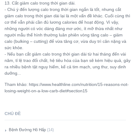
13. Cắt giảm calo trong thời gian dài.
- Chú ý đến lượng calo trong thời gian ngắn là tốt, nhưng cắt
giảm calo trong thời gian dài lại là một vấn đề khác. Cuối cùng thì
cơ thể vẫn phải cần đủ lương calories để hoạt động. Vì vậy,
những người có vóc dáng đáng mơ ước, ít mỡ thừa nhất như
người mẫu thể hình thường luân phiên vòng tăng calo – giảm
calo (bulking – cutting) để vừa tăng cơ, vừa duy trì cân nặng và
sức khỏe.
- Nếu bạn cắt giảm calo trong thời gian dài từ hai tháng đến vài
năm, tỉ lệ trao đổi chất, hệ tiêu hóa của bạn sẽ kém hiệu quả, gây
ra nhiều bệnh tật nguy hiểm, kể cả tim mạch, ung thư, suy dinh
dưỡng...
Tham khảo: https://www.healthline.com/nutrition/15-reasons-not-
losing-weight-on-a-low-carb-diet#section15
CHỦ ĐỀ
Bệnh Đường Hô Hấp
(14)