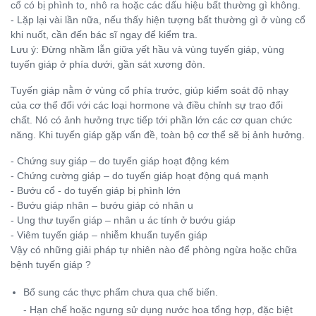
cổ có bị phình to, nhô ra hoặc các dấu hiệu bất thường gì không.
- Lặp lại vài lần nữa, nếu thấy hiện tượng bất thường gì ở vùng cổ
khi nuốt, cần đến bác sĩ ngay để kiểm tra.
Lưu ý: Đừng nhầm lẫn giữa yết hầu và vùng tuyến giáp, vùng
tuyến giáp ở phía dưới, gần sát xương đòn.
Tuyến giáp nằm ở vùng cổ phía trước, giúp kiểm soát độ nhạy
của cơ thể đối với các loại hormone và điều chỉnh sự trao đổi
chất. Nó có ảnh hưởng trực tiếp tới phần lớn các cơ quan chức
năng. Khi tuyến giáp gặp vấn đề, toàn bộ cơ thể sẽ bị ảnh hưởng.
- Chứng suy giáp – do tuyến giáp hoạt động kém
- Chứng cường giáp – do tuyến giáp hoạt động quá mạnh
- Bướu cổ - do tuyến giáp bị phình lớn
- Bướu giáp nhân – bướu giáp có nhân u
- Ung thư tuyến giáp – nhân u ác tính ở bướu giáp
- Viêm tuyến giáp – nhiễm khuẩn tuyến giáp
Vậy có những giải pháp tự nhiên nào để phòng ngừa hoặc chữa
bệnh tuyến giáp ?
Bổ sung các thực phẩm chưa qua chế biến.
- Hạn chế hoặc ngưng sử dụng nước hoa tổng hợp, đặc biệt