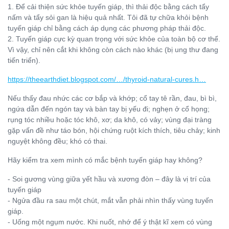
1. Để cải thiện sức khỏe tuyến giáp, thì thải độc bằng cách tẩy
nấm và tẩy sỏi gan là hiệu quả nhất. Tôi đã tự chữa khỏi bệnh
tuyến giáp chỉ bằng cách áp dụng các phương pháp thải độc.
2. Tuyến giáp cực kỳ quan trọng với sức khỏe của toàn bộ cơ thể.
Vì vậy, chỉ nên cắt khi không còn cách nào khác (bị ung thư đang
tiến triển).
https://theearthdiet.blogspot.com/…/thyroid-natural-cures.h…
Nếu thấy đau nhức các cơ bắp và khớp; cổ tay tê rần, đau, bì bì,
ngứa dẫn đến ngón tay và bàn tay bị yếu đi; nghẹn ở cổ họng;
rụng tóc nhiều hoặc tóc khô, xơ; da khô, có vảy; vùng đại tràng
gặp vấn đề như táo bón, hội chứng ruột kích thích, tiêu chảy; kinh
nguyệt không đều; khó có thai.
Hãy kiểm tra xem mình có mắc bệnh tuyến giáp hay không?
- Soi gương vùng giữa yết hầu và xương đòn – đây là vị trí của
tuyến giáp
- Ngửa đầu ra sau một chút, mắt vẫn phải nhìn thấy vùng tuyến
giáp.
- Uống một ngụm nước. Khi nuốt, nhớ để ý thật kĩ xem có vùng