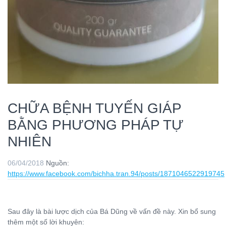
CHỮA BỆNH TUYẾN GIÁP
BẰNG PHƯƠNG PHÁP TỰ
NHIÊN
06/04/2018
Nguồn:
https://www.facebook.com/bichha.tran.94/posts/1871046522919745
Sau đây là bài lược dịch của Bá Dũng về vấn đề này. Xin bổ sung
thêm một số lời khuyên: