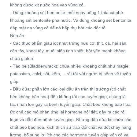
không được xịt nước hoa vào vùng cổ.
- Dùng khoáng sét bentonite: mỗi ngày uống 1 thìa cà phê
khoáng sét bentonite pha nước. Và dùng khoáng sét bentonite
đắp mặt nạ vùng cổ để nó hấp thụ bớt các độc tố.
Nên ăn:
- Các thực phẩm giàu iot như: trứng hữu cơ, thịt, cá, hải sản,
cần tây, khoai tây, muối biển tinh khiết, bột yến mạnh không
chứa gluten.
- Tảo bẹ (Bladderwrack): chứa nhiều khoáng chất như magie,
potassium, calci, sắt, kẽm,… rất tốt với người bị bệnh về tuyến
giáp.
- Dầu dừa: phần lớn các loại dầu ăn trên thị trường (có chất
béo không bão hòa) đều không tốt cho tuyến giáp, chúng là
tác nhân lớn gây ra bệnh tuyến giáp. Chất béo không bão hòa
ức chế các mô phản ứng lại hormone nội tiết, gây ra các rối
loạn và dẫn đến bệnh tuyến giáp. Nhưng dầu dừa lại chứa các
chất béo bão hòa, kích thích sự trao đổi chất và đốt cháy năng
lượng, bổ sung lợi ích cho các hormone tuyến giáp vốn có vai