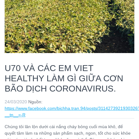
U70 VÀ CÁC EM VIET
HEALTHY LÀM GÌ GIỮA CƠN
BÃO DỊCH CORONAVIRUS.
24/03/2020
Nguồn:
https://www.facebook.com/bichha.tran.94/posts/3114273921930326
__tn__=-R
Chúng tôi lăn lộn dưới cái nắng cháy bỏng cuối mùa khô, để
quyết tâm làm ra những sản phẩm sạch, ngon, tốt cho sức khỏe