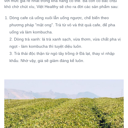
với mức giá rẻ nhất trong khả năng có thể. Bà con cô bác chịu
khó chờ chút xíu, Việt Healthy sẽ cho ra đời các sản phẩm sau:
Dòng cafe cả uống xuôi lẫn uống ngược, chế biến theo
phương pháp "mật ong". Trà từ vỏ và thịt quả cafe, để pha
uống và làm kombucha.
2. Dòng trà xanh: lá trà xanh sạch, vừa thơm, vừa chất pha vị
ngọt - làm kombucha thì tuyệt diệu luôn.
3. Trà thải độc thận từ ngò tây trồng ở Đà lạt, thay vì nhập
khẩu. Nhờ vậy, giá sẽ giảm đáng kể luôn.