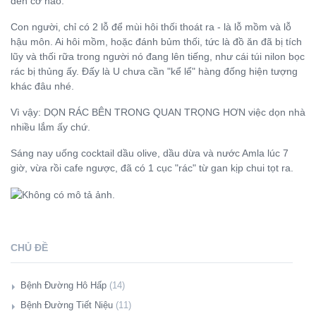
đến cỡ nào.
Con người, chỉ có 2 lỗ để mùi hôi thối thoát ra - là lỗ mồm và lỗ
hậu môn. Ai hôi mồm, hoặc đánh bủm thối, tức là đồ ăn đã bị tích
lũy và thối rữa trong người nó đang lên tiếng, như cái túi nilon bọc
rác bị thủng ấy. Đấy là U chưa cần "kể lể" hàng đống hiện tượng
khác đâu nhé.
Vì vậy: DỌN RÁC BÊN TRONG QUAN TRỌNG HƠN việc dọn nhà
nhiều lắm ấy chứ.
Sáng nay uống cocktail dầu olive, dầu dừa và nước Amla lúc 7
giờ, vừa rồi cafe ngược, đã có 1 cục "rác" từ gan kịp chui tọt ra.
CHỦ ĐỀ
Bệnh Đường Hô Hấp
(14)
Giới Thiệu
Bệnh Đường Tiết Niệu
(11)