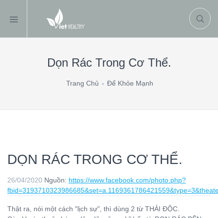
Dọn Rác Trong Cơ Thể.
Trang Chủ
Để Khỏe Mạnh
DỌN RÁC TRONG CƠ THỂ.
26/04/2020
Nguồn:
https://www.facebook.com/photo.php?
fbid=3193710323986685&set=a.1169361786421559&type=3&theate
Thật ra, nói một cách "lịch sự", thì dùng 2 từ THẢI ĐỘC.