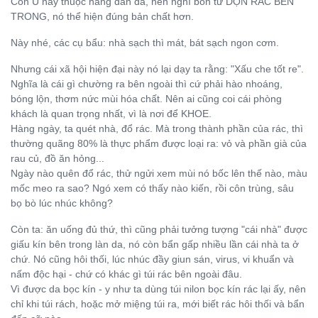
Còn U này thuộc hàng dân dã, nên nghĩ bốn từ DỌN RÁC BÊN
TRONG, nó thể hiện đúng bản chất hơn.
Này nhé, các cụ bẩu: nhà sạch thì mát, bát sạch ngon cơm.
Nhưng cái xã hội hiện đại này nó lại dạy ta rằng: "Xấu che tốt re".
Nghĩa là cái gì chường ra bên ngoài thì cứ phải hào nhoáng,
bóng lộn, thơm nức mùi hóa chất. Nên ai cũng coi cái phòng
khách là quan trọng nhất, vì là nơi để KHOE.
Hàng ngày, ta quét nhà, đổ rác. Mà trong thành phần của rác, thì
thường quãng 80% là thực phẩm được loại ra: vỏ và phần già của
rau củ, đồ ăn hỏng...
Ngày nào quên đổ rác, thử ngửi xem mùi nó bốc lên thế nào, màu
mốc meo ra sao? Ngó xem có thấy nào kiến, rồi côn trùng, sâu
bọ bò lúc nhúc không?
Còn ta: ăn uống đủ thứ, thì cũng phải tưởng tượng "cái nhà" được
giấu kín bên trong làn da, nó còn bẩn gấp nhiều lần cái nhà ta ở
chứ. Nó cũng hôi thối, lúc nhúc đầy giun sán, virus, vi khuẩn và
nấm độc hại - chứ có khác gì túi rác bên ngoài đâu.
Vì được da bọc kín - y như ta dùng túi nilon bọc kín rác lại ấy, nên
chỉ khi túi rách, hoặc mở miệng túi ra, mới biết rác hôi thối và bẩn