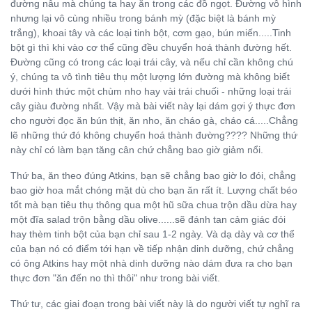
đường nâu mà chúng ta hay ăn trong các đồ ngọt. Đường vô hình
nhưng lại vô cùng nhiều trong bánh mỳ (đặc biệt là bánh mỳ
trắng), khoai tây và các loại tinh bột, cơm gạo, bún miến.....Tinh
bột gì thì khi vào cơ thể cũng đều chuyển hoá thành đường hết.
Đường cũng có trong các loại trái cây, và nếu chỉ cần không chú
ý, chúng ta vô tình tiêu thụ một lượng lớn đường mà không biết
dưới hình thức một chùm nho hay vài trái chuối - những loại trái
cây giàu đường nhất. Vậy mà bài viết này lại dám gợi ý thực đơn
cho người đọc ăn bún thịt, ăn nho, ăn cháo gà, cháo cá.....Chẳng
lẽ những thứ đó không chuyển hoá thành đường???? Những thứ
này chỉ có làm bạn tăng cân chứ chẳng bao giờ giảm nổi.
Thứ ba, ăn theo đúng Atkins, bạn sẽ chẳng bao giờ lo đói, chẳng
bao giờ hoa mắt chóng mặt dù cho bạn ăn rất ít. Lượng chất béo
tốt mà bạn tiêu thụ thông qua một hũ sữa chua trộn dầu dừa hay
một đĩa salad trộn bằng dầu olive......sẽ đánh tan cảm giác đói
hay thèm tinh bột của bạn chỉ sau 1-2 ngày. Và dạ dày và cơ thể
của bạn nó có điểm tới hạn về tiếp nhận dinh dưỡng, chứ chẳng
có ông Atkins hay một nhà dinh dưỡng nào dám đưa ra cho bạn
thực đơn "ăn đến no thì thôi" như trong bài viết.
Thứ tư, các giai đoạn trong bài viết này là do người viết tự nghĩ ra