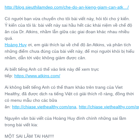
http://blog.sieuthilamdep.com/che-do-an-kieng-giam-can-atk…/
Có người bạn vừa chuyển cho tôi bài viết này, hỏi tôi cho ý kiến.
Ý kiến của tôi là: bài viết này sai hầu hết các khái niệm về chế độ
ăn của Dr. Atkins, nhầm lẫn giữa các giai đoạn khác nhau nhiều
quá.
Hoàng Huy
ơi, em giải thích lại về chế độ ăn Atkins, và phân tích
những điểm chưa đúng của bài viết này, để mọi người khỏi bị hiểu
nhầm, dẫn tới việc không giảm được cân.
Ai biết tiếng Anh có thể vào link này để xem trực
tiếp:
https://www.atkins.com/
Ai không biết tiếng Anh có thể tham khảo trên trang của Viet
Healthy, đã được dịch ra tiếng Việt có giải thích rõ ràng, đồng thời
có menu mẫu cho các bữa
ăn:
http://chiase.viethealthy.com/qna
,
http://chiase.viethealthy.com/
Nguyên văn bài viết của Hoàng Huy đính chính những sai lầm
trong bài viết kia:
MỘT SAI LẦM TAI HẠI!!!!