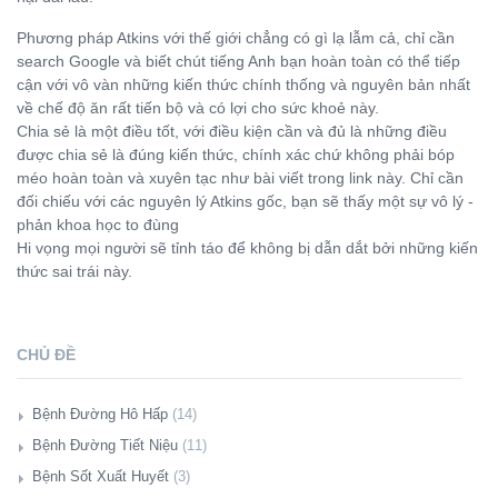
Phương pháp Atkins với thế giới chẳng có gì lạ lẫm cả, chỉ cần
search Google và biết chút tiếng Anh bạn hoàn toàn có thể tiếp
cận với vô vàn những kiến thức chính thống và nguyên bản nhất
về chế độ ăn rất tiến bộ và có lợi cho sức khoẻ này.
Chia sẻ là một điều tốt, với điều kiện cần và đủ là những điều
được chia sẻ là đúng kiến thức, chính xác chứ không phải bóp
méo hoàn toàn và xuyên tạc như bài viết trong link này. Chỉ cần
đối chiếu với các nguyên lý Atkins gốc, bạn sẽ thấy một sự vô lý -
phản khoa học to đùng
Hi vọng mọi người sẽ tỉnh táo để không bị dẫn dắt bởi những kiến
thức sai trái này.
CHỦ ĐỀ
Bệnh Đường Hô Hấp
(14)
Giới Thiệu
Bệnh Đường Tiết Niệu
(11)
Hàng Triệu Người Có Mức Đường Huyết Cao Phải Đối Mặt Với
Giới Thiệu
Bệnh Sốt Xuất Huyết
(3)
Nguy Cơ Mắc Bệnh Lao Phổi (08/11/2018)