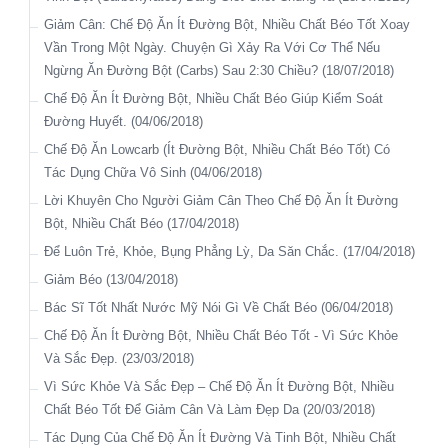
Kiểm Soát Đường Huyết Bằng Dầu Dừa. (07/03/2018)
Chữa Viêm Họng, Viêm Thanh Quản Bằng Cách Súc Nước
Giảm Cân: Chế Độ Ăn Ít Đường Bột, Nhiều Chất Béo Tốt Xoay
Dùng Dầu Dừa Kiểm Soát Đường Huyết Ở Những Người Bị
Muối Bão Hòa (22/09/2017)
Vần Trong Một Ngày. Chuyện Gì Xảy Ra Với Cơ Thể Nếu
Tiểu Đường (02/03/2018)
Lá Thơm Chữa Viêm Đường Hô Hấp (22/09/2017)
Ngừng Ăn Đường Bột (Carbs) Sau 2:30 Chiều? (18/07/2018)
Nguyên Nhân Bệnh Tiểu Đường Type 2 Và Cách Chữa Bằng
Mũi-Họng-Amidan (22/09/2017)
Chế Độ Ăn Ít Đường Bột, Nhiều Chất Béo Giúp Kiểm Soát
Chế Độ Ăn Ít Chất Bột Đường (21/02/2018)
Đường Huyết. (04/06/2018)
Kết Quả Mỹ Mãn (26/01/2018)
Chế Độ Ăn Lowcarb (Ít Đường Bột, Nhiều Chất Béo Tốt) Có
Cơ Chế Kích Ứng “Nghiện Đồ Ngọt” Của Những Người Bị Tiểu
Tác Dụng Chữa Vô Sinh (04/06/2018)
Đường. (26/01/2018)
Lời Khuyên Cho Người Giảm Cân Theo Chế Độ Ăn Ít Đường
Kết Quả Kiểm Soát Tiểu Đường Bằng Chế Độ Ăn Atkins Kết
Bột, Nhiều Chất Béo (17/04/2018)
Hợp Với Uống Dầu Dừa. (25/01/2018)
Để Luôn Trẻ, Khỏe, Bụng Phẳng Lỳ, Da Săn Chắc. (17/04/2018)
Tại Sao Dầu Dừa Giúp Kiểm Soát Bệnh Tiểu Đường
Giảm Béo (13/04/2018)
(17/01/2018)
Bác Sĩ Tốt Nhất Nước Mỹ Nói Gì Về Chất Béo (06/04/2018)
Tìm Hiểu Về Tiểu Đường Loại 1 Và Loại 2: Giống Và Khác
Chế Độ Ăn Ít Đường Bột, Nhiều Chất Béo Tốt - Vì Sức Khỏe
Nhau. (16/01/2018)
Và Sắc Đẹp. (23/03/2018)
Dầu Dừa Đối Với Tiểu Đường Type 1 - Giải Pháp Giảm Phụ
Vì Sức Khỏe Và Sắc Đẹp – Chế Độ Ăn Ít Đường Bột, Nhiều
Thuộc Vào Thuốc Insulin Tổng Hợp. (16/01/2018)
Chất Béo Tốt Để Giảm Cân Và Làm Đẹp Da (20/03/2018)
Kiểm Soát Đường Huyết, Atkins, Dầu Dừa. (15/01/2018)
Tác Dụng Của Chế Độ Ăn Ít Đường Và Tinh Bột, Nhiều Chất