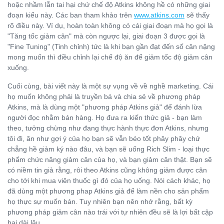
hoặc nhầm lẫn tai hại chứ chế độ Atkins không hề có những giai
đoạn kiểu này. Các ban tham khảo trên
www.atkins.com
sẽ thấy
rõ điều này. Ví dụ, hoàn toàn không có cái giai đoạn mà họ gọi là
"Tăng tốc giảm cân" mà còn ngược lại, giai đoạn 3 được gọi là
"Fine Tuning" (Tinh chỉnh) tức là khi bạn gần đạt đến số cân nặng
mong muốn thì điều chỉnh lại chế độ ăn để giảm tốc độ giảm cân
xuống.
Cuối cùng, bài viết này là một sự vụng về về nghề marketing. Cái
họ muốn không phải là truyền bá và chia sẻ về phương pháp
Atkins, mà là dùng một "phương pháp Atkins giả" để đánh lừa
người đọc nhằm bán hàng. Họ đưa ra kiến thức giả - bạn làm
theo, tưởng chừng như đang thực hành thực đơn Atkins, nhưng
tôi đi, ăn như gợi ý của họ bạn sẽ vẫn béo tốt phây phây chứ
chẳng hề giảm ký nào đâu, và bạn sẽ uống Rich Slim - loại thực
phẩm chức năng giảm cân của họ, và bạn giảm cân thật. Bạn sẽ
có niềm tin giả rằng, rôi theo Atkins cũng không giảm được cân
cho tới khi mua viên thuốc gì đó của họ uống. Nói cách khác, họ
đã dùng một phương phap Atkins giả để làm nền cho sản phẩm
họ thực sự muốn bán. Tuy nhiên bạn nên nhớ rằng, bất kỳ
phương pháp giảm cân nào trái với tự nhiên đều sẽ là lợi bất cập
hại dài lâu.