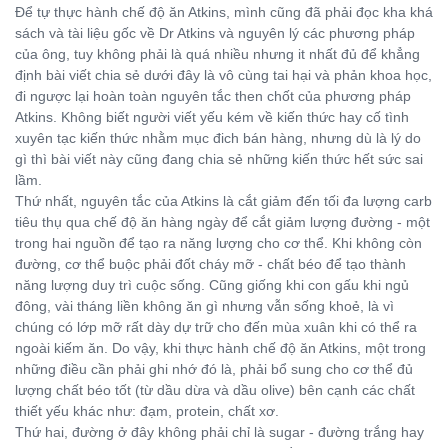
Để tự thực hành chế độ ăn Atkins, mình cũng đã phải đọc kha khá
sách và tài liệu gốc về Dr Atkins và nguyên lý các phương pháp
của ông,
tuy không phải là quá nhiều nhưng it nhất đủ để khẳng
định bài viết chia sẻ dưới đây là vô cùng tai hại và phản khoa học,
đi ngược lại hoàn toàn nguyên tắc then chốt của phương pháp
Atkins. Không biết người viết yếu kém về kiến thức hay cố tình
xuyên tạc kiến thức nhằm mục đich bán hàng, nhưng dù là lý do
gì thì bài viết này cũng đang chia sẻ những kiến thức hết sức sai
lầm.
Thứ nhất, nguyên tắc của Atkins là cắt giảm đến tối đa lượng carb
tiêu thụ qua chế độ ăn hàng ngày để cắt giảm lượng đường - một
trong hai nguồn để tạo ra năng lượng cho cơ thể. Khi không còn
đường, cơ thể buộc phải đốt cháy mỡ - chất béo để tạo thành
năng lượng duy trì cuộc sống. Cũng giống khi con gấu khi ngủ
đông, vài tháng liền không ăn gì nhưng vẫn sống khoẻ, là vì
chúng có lớp mỡ rất dày dự trữ cho đến mùa xuân khi có thể ra
ngoài kiếm ăn. Do vậy, khi thực hành chế độ ăn Atkins, một trong
những điều cần phải ghi nhớ đó là, phải bổ sung cho cơ thể đủ
lượng chất béo tốt (từ dầu dừa và dầu olive) bên cạnh các chất
thiết yếu khác như: đạm, protein, chất xơ.
Thứ hai, đường ở đây không phải chỉ là sugar - đường trắng hay