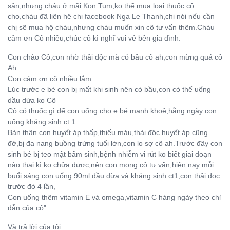
sản,nhưng cháu ở mãi Kon Tum,ko thể mua loại thuốc cô
cho,cháu đã liên hệ chị facebook Nga Le Thanh,chị nói nếu cần
chị sẽ mua hộ cháu,nhưng cháu muốn xin cô tư vấn thêm.Cháu
cảm ơn Cô nhiều,chúc cô kì nghĩ vui vẻ bên gia đình.
Con chào Cô,con nhờ thải độc mà có bầu cô ah,con mừng quá cô
Ah
Con cảm ơn cô nhiều lắm.
Lúc trước e bé con bị mất khi sinh nên có bầu,con có thể uống
dầu dừa ko Cô
Cô có thuốc gì để con uống cho e bé mạnh khoẻ,hằng ngày con
uống kháng sinh ct 1
Bản thân con huyết áp thấp,thiếu máu,thải độc huyết áp cũng
đở,bị đa nang buồng trứng tuổi lớn,con lo sợ cô ah.Trước đây con
sinh bé bị teo mật bẩm sinh,bệnh nhiễm vi rút ko biết giai đoạn
nào thai kì ko chửa được,nên con mong cô tư vấn,hiện nay mỗi
buổi sáng con uống 90ml dầu dừa và kháng sinh ct1,con thải đoc
trước đó 4 lần,
Con uống thêm vitamin E và omega,vitamin C hàng ngày theo chỉ
dẫn của cô"
Và trả lời của tôi