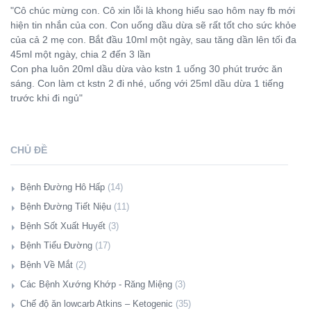
"Cô chúc mừng con. Cô xin lỗi là khong hiểu sao hôm nay fb mới
hiện tin nhắn của con. Con uống dầu dừa sẽ rất tốt cho sức khỏe
của cả 2 mẹ con. Bắt đầu 10ml một ngày, sau tăng dần lên tối đa
45ml một ngày, chia 2 đến 3 lần
Con pha luôn 20ml dầu dừa vào kstn 1 uống 30 phút trước ăn
sáng. Con làm ct kstn 2 đi nhé, uống với 25ml dầu dừa 1 tiếng
trước khi đi ngủ"
CHỦ ĐỀ
Bệnh Đường Hô Hấp
(14)
Giới Thiệu
Bệnh Đường Tiết Niệu
(11)
Hàng Triệu Người Có Mức Đường Huyết Cao Phải Đối Mặt Với
Giới Thiệu
Bệnh Sốt Xuất Huyết
(3)
Nguy Cơ Mắc Bệnh Lao Phổi (08/11/2018)
Giảm Suy Thận Cực Đơn Giản Bằng Amla, Giấm Táo Và
Giới Thiệu
Bệnh Tiểu Đường
(17)
Bữa Ăn Sáng. (10/10/2018)
Baking Soda (19/03/2020)
Thực Phẩm Tốt Cho Sốt Xuất Huyết (26/09/2017)
Giới Thiệu
Bệnh Về Mắt
(2)
Lại Đề Tài Dầu Dừa. (19/09/2018)
Chữa Viêm Tiết Niệu Không Cần Kháng Sinh. (19/06/2018)
Bảo Vệ Bản Thân Khỏi Bệnh Zika, Sốt Rét, Sốt Xuất Huyết Và
Nguy Hiểm Quá, Căn Bệnh Tiểu Đường. Ai Có Mức Đường
Giới Thiệu
Các Bệnh Xướng Khớp - Răng Miệng
(3)
Làm Sao Để Khử Tối Đa Dư Lượng Thuốc Trừ Sâu Trong Rau,
Chữa Viêm Thận Và Tiết Niệu Không Cần Thuốc (09/04/2018)
Nhiều Bệnh Nguy Hiểm Do Muỗi Gây Ra Bằng Các Loại Dầu
Huyết Cao, Nên Kiểm Soát Ngay Bằng Cách Thực Hiện Chế Độ
Cuộc Sống Xanh Và Mặt Trời Đỏ (22/09/2017)
Giới Thiệu
Chế độ ăn lowcarb Atkins – Ketogenic
(35)