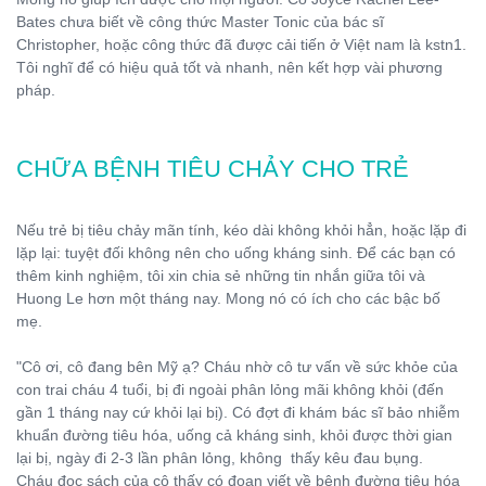
Bates chưa biết về công thức Master Tonic của bác sĩ
Christopher, hoặc công thức đã được cải tiến ở Việt nam là kstn1.
Tôi nghĩ để có hiệu quả tốt và nhanh, nên kết hợp vài phương
pháp.
CHỮA BỆNH TIÊU CHẢY CHO TRẺ
Nếu trẻ bị tiêu chảy mãn tính, kéo dài không khỏi hẳn, hoặc lặp đi
lặp lại: tuyệt đối không nên cho uống kháng sinh. Để các bạn có
thêm kinh nghiệm, tôi xin chia sẻ những tin nhắn giữa tôi và
Huong Le hơn một tháng nay. Mong nó có ích cho các bậc bố
mẹ.
"Cô ơi, cô đang bên Mỹ ạ? Cháu nhờ cô tư vấn về sức khỏe của
con trai cháu 4 tuổi, bị đi ngoài phân lỏng mãi không khỏi (đến
gần 1 tháng nay cứ khỏi lại bị). Có đợt đi khám bác sĩ bảo nhiễm
khuẩn đường tiêu hóa, uống cả kháng sinh, khỏi được thời gian
lại bị, ngày đi 2-3 lần phân lỏng, không thấy kêu đau bụng.
Cháu đọc sách của cô thấy có đoạn viết về bệnh đường tiêu hóa