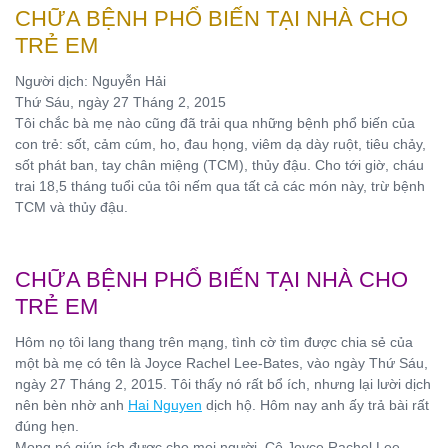
CHỮA BỆNH PHỔ BIẾN TẠI NHÀ CHO
TRẺ EM
Người dịch: Nguyễn Hải
Thứ Sáu, ngày 27 Tháng 2, 2015
Tôi chắc bà mẹ nào cũng đã trải qua những bệnh phổ biến của
con trẻ: sốt, cảm cúm, ho, đau họng, viêm dạ dày ruột, tiêu chảy,
sốt phát ban, tay chân miệng (TCM), thủy đậu. Cho tới giờ, cháu
trai 18,5 tháng tuổi của tôi nếm qua tất cả các món này, trừ bệnh
TCM và thủy đậu.
CHỮA BỆNH PHỔ BIẾN TẠI NHÀ CHO
TRẺ EM
Hôm nọ tôi lang thang trên mạng, tình cờ tìm được chia sẻ của
một bà mẹ có tên là Joyce Rachel Lee-Bates, vào ngày Thứ Sáu,
ngày 27 Tháng 2, 2015. Tôi thấy nó rất bổ ích, nhưng lại lười dịch
nên bèn nhờ anh
Hai Nguyen
dịch hộ. Hôm nay anh ấy trả bài rất
đúng hẹn.
Mong nó giúp ích được cho mọi người. Cô Joyce Rachel Lee-