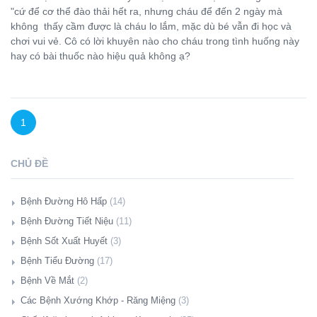
"cứ để cơ thể đào thải hết ra, nhưng cháu để đến 2 ngày mà
không thấy cầm được là cháu lo lắm, mặc dù bé vẫn đi học và
chơi vui vẻ. Cô có lời khuyên nào cho cháu trong tình huống này
hay có bài thuốc nào hiệu quả không ạ?
1
CHỦ ĐỀ
Bệnh Đường Hô Hấp
(14)
Giới Thiệu
Bệnh Đường Tiết Niệu
(11)
Hàng Triệu Người Có Mức Đường Huyết Cao Phải Đối Mặt Với
Giới Thiệu
Bệnh Sốt Xuất Huyết
(3)
Nguy Cơ Mắc Bệnh Lao Phổi (08/11/2018)
Giảm Suy Thận Cực Đơn Giản Bằng Amla, Giấm Táo Và
Giới Thiệu
Bệnh Tiểu Đường
(17)
Bữa Ăn Sáng. (10/10/2018)
Baking Soda (19/03/2020)
Thực Phẩm Tốt Cho Sốt Xuất Huyết (26/09/2017)
Giới Thiệu
Bệnh Về Mắt
(2)
Lại Đề Tài Dầu Dừa. (19/09/2018)
Chữa Viêm Tiết Niệu Không Cần Kháng Sinh. (19/06/2018)
Bảo Vệ Bản Thân Khỏi Bệnh Zika, Sốt Rét, Sốt Xuất Huyết Và
Nguy Hiểm Quá, Căn Bệnh Tiểu Đường. Ai Có Mức Đường
Giới Thiệu
Các Bệnh Xướng Khớp - Răng Miệng
(3)
Làm Sao Để Khử Tối Đa Dư Lượng Thuốc Trừ Sâu Trong Rau,
Chữa Viêm Thận Và Tiết Niệu Không Cần Thuốc (09/04/2018)
Nhiều Bệnh Nguy Hiểm Do Muỗi Gây Ra Bằng Các Loại Dầu
Huyết Cao, Nên Kiểm Soát Ngay Bằng Cách Thực Hiện Chế Độ
Cuộc Sống Xanh Và Mặt Trời Đỏ (22/09/2017)
Giới Thiệu