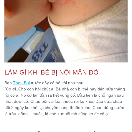
LÀM GÌ KHI BÉ BỊ NỔI MẨN ĐỎ
Bạn
Theu Bui
trước đây có hỏi tôi như sau:
"Cô ơi. Cho con hỏi chút ạ. Bé nhà con bị thế này đến nửa tháng
rồi cô ạ. Nó cứ lan dần ra hết vùng cổ. Đầu tiên là chỗ ngấn sâu
nhất dưới cổ. Cháu bôi vài loại thuốc rồi ko khỏi. Dầu dừa cháu
bôi 2 ngày ko khỏi lại chuyển sang thuốc khác. Cháu dùng nước
lá trầu loãng + muối , lá chè + muối mà cũng ko đc cô ạ"