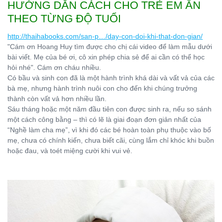
HƯỚNG DẪN CÁCH CHO TRẺ EM ĂN
THEO TỪNG ĐỘ TUỔI
http://thaihabooks.com/san-p…/day-con-doi-khi-that-don-gian/
"Cám ơn Hoang Huy tìm được cho chị cái video để làm mẫu dưới
bài viết. Mẹ của bé ơi, cô xin phép chia sẻ để ai cần có thể học
hỏi nhé". Cám ơn cháu nhiều.
Có bầu và sinh con đã là một hành trình khá dài và vất vả của các
bà mẹ, nhưng hành trình nuôi con cho đến khi chúng trưởng
thành còn vất vả hơn nhiều lần.
Sáu tháng hoặc một năm đầu tiên con được sinh ra, nếu so sánh
một cách công bằng – thì có lẽ là giai đoạn đơn giản nhất của
“Nghề làm cha mẹ”, vì khi đó các bé hoàn toàn phụ thuộc vào bố
mẹ, chưa có chính kiến, chưa biết cãi, cùng lắm chỉ khóc khi buồn
hoặc đau, và toét miệng cười khi vui vẻ.