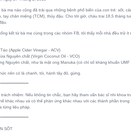
 bà mẹ nào cũng đã trải qua những bệnh phổ biến của con trẻ: sốt, cảm
, tay chân miệng (TCM), thủy đậu. Cho tới giờ, cháu trai 18,5 tháng t
đậu.
tổng kết từ bà mẹ cùng trong các nhóm FB, tôi thấy mỗi nhà đều trữ ít
Táo (Apple Cider Vinegar - ACV)
ừa Nguyên chất (Virgin Coconut Oil - VCO)
ng Nguyên chất, như là mật ong Manuka (có chỉ số kháng khuẩn UMF ít
ức nên có là chanh, tỏi, hành tây đỏ, gừng.
********************
 trách nhiệm: Nếu không tin chắc, bạn hãy tham vấn bác sĩ nhi khoa trướ
hể khác nhau và có thể phản ứng khác nhau với các thành phần trong c
 từng liệu pháp.
********************
N SỐT