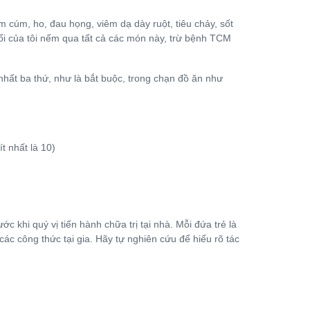
 cúm, ho, đau họng, viêm dạ dày ruột, tiêu chảy, sốt
uổi của tôi nếm qua tất cả các món này, trừ bệnh TCM
 nhất ba thứ, như là bắt buộc, trong chạn đồ ăn như
 nhất là 10)
c khi quý vị tiến hành chữa trị tại nhà. Mỗi đứa trẻ là
ác công thức tại gia. Hãy tự nghiên cứu để hiểu rõ tác