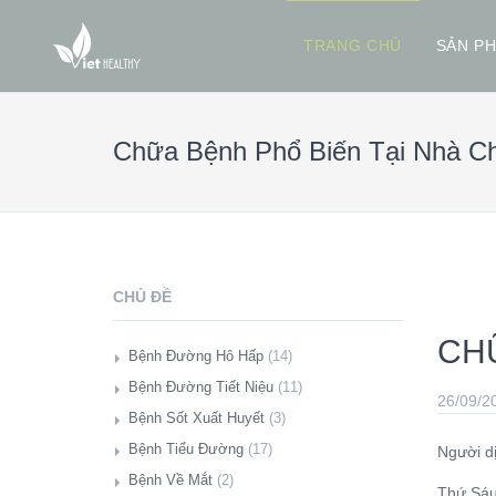
TRANG CHỦ
SẢN P
Chữa Bệnh Phổ Biến Tại Nhà C
CHỦ ĐỀ
CHỮ
Bệnh Đường Hô Hấp
(14)
Giới Thiệu
Bệnh Đường Tiết Niệu
(11)
26/09/2
Hàng Triệu Người Có Mức Đường
Giới Thiệu
Bệnh Sốt Xuất Huyết
(3)
Huyết Cao Phải Đối Mặt Với Nguy Cơ
Giảm Suy Thận Cực Đơn Giản Bằng
Giới Thiệu
Bệnh Tiểu Đường
(17)
Người d
Mắc Bệnh Lao Phổi (08/11/2018)
Amla, Giấm Táo Và Baking Soda
Thực Phẩm Tốt Cho Sốt Xuất Huyết
Giới Thiệu
Bệnh Về Mắt
(2)
Thứ Sáu
Bữa Ăn Sáng. (10/10/2018)
(19/03/2020)