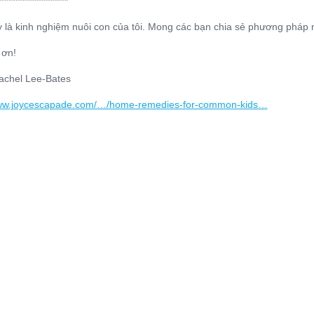
********************
y là kinh nghiệm nuôi con của tôi. Mong các bạn chia sẻ phương pháp
 ơn!
achel Lee-Bates
www.joycescapade.com/…/home-remedies-for-common-kids…