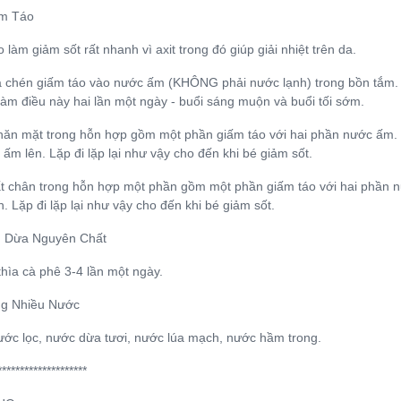
ấm Táo
 làm giảm sốt rất nhanh vì axit trong đó giúp giải nhiệt trên da.
 chén giấm táo vào nước ấm (KHÔNG phải nước lạnh) trong bồn tắm. N
àm điều này hai lần một ngày - buổi sáng muộn và buổi tối sớm.
ăn mặt trong hỗn hợp gồm một phần giấm táo với hai phần nước ấm. V
ị ấm lên. Lặp đi lặp lại như vậy cho đến khi bé giảm sốt.
 chân trong hỗn hợp một phần gồm một phần giấm táo với hai phần nướ
n. Lặp đi lặp lại như vậy cho đến khi bé giảm sốt.
u Dừa Nguyên Chất
hìa cà phê 3-4 lần một ngày.
ng Nhiều Nước
ước lọc, nước dừa tươi, nước lúa mạch, nước hầm trong.
********************