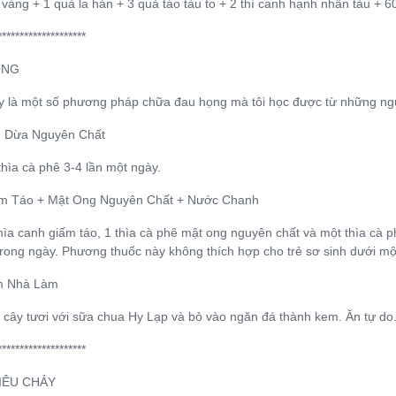
 vàng + 1 quả la hán + 3 quả táo tàu to + 2 thì canh hạnh nhân tàu + 
********************
ỌNG
y là một số phương pháp chữa đau họng mà tôi học được từ những ng
u Dừa Nguyên Chất
hìa cà phê 3-4 lần một ngày.
ấm Táo + Mật Ong Nguyên Chất + Nước Chanh
hìa canh giấm táo, 1 thìa cà phê mật ong nguyên chất và một thìa cà
trong ngày. Phương thuốc này không thích hợp cho trẻ sơ sinh dưới một
m Nhà Làm
i cây tươi với sữa chua Hy Lạp và bỏ vào ngăn đá thành kem. Ăn tự do
********************
IÊU CHẢY