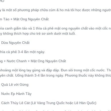
HO
y là một số phương pháp chữa cúm & ho mà tôi học được những ngườ
ấm Táo + Mật Ong Nguyên Chất
hìa canh giấm táo và 1 thìa cà phê mật ong nguyên chất vào một cốc 
y không thích hợp cho trẻ sơ sinh dưới một tuổi.
u Dừa Nguyên Chất
hìa cà phê 3-4 lần một ngày.
ng + Nước Chanh + Mật Ong Nguyên Chất
 khoảng một lóng tay gừng và đập dập. Đun sôi trong một cốc nước. Th
ên chất. Uống thành 3-4 lần trong ngày. Phương thuốc này không thích
p Quả Lê với Gừng
p Nước Ep Hành Tây
p Cách Thủy Lê Cát (Lê Vàng Trung Quốc hoặc Lê Hàn Quốc)