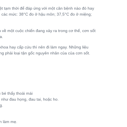
iệt tạm thời để đáp ứng với một căn bệnh nào đó hay
ong các mức: 38°C đo ở hậu môn; 37,5°C đo ở miệng;
u về một cuộc chiến đang xảy ra trong cơ thể, cơn sốt
a.
hoa hay cấp cứu thì nên đi làm ngay. Những liệu
ng phải loại tận gốc nguyên nhân của của cơn sốt.
u bé thấy thoải mái
 như đau họng, đau tai, hoặc ho.
g.
n làm mẹ.