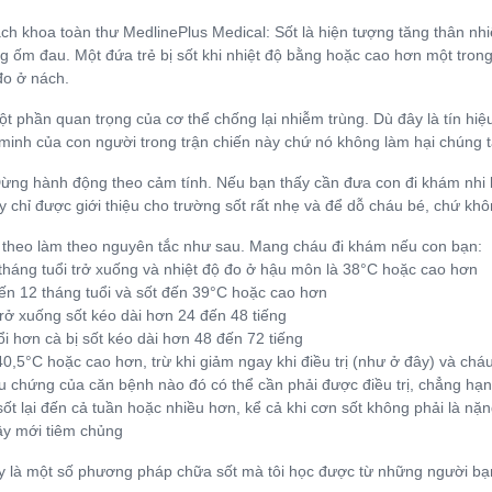
h khoa toàn thư MedlinePlus Medical: Sốt là hiện tượng tăng thân nh
ng ốm đau. Một đứa trẻ bị sốt khi nhiệt độ bằng hoặc cao hơn một tr
đo ở nách.
ột phần quan trọng của cơ thể chống lại nhiễm trùng. Dù đây là tín hiệ
minh của con người trong trận chiến này chứ nó không làm hại chúng t
ừng hành động theo cảm tính. Nếu bạn thấy cần đưa con đi khám nhi k
 chỉ được giới thiệu cho trường sốt rất nhẹ và để dỗ cháu bé, chứ khô
n theo làm theo nguyên tắc như sau. Mang cháu đi khám nếu con bạn:
tháng tuổi trở xuống và nhiệt độ đo ở hậu môn là 38°C hoặc cao hơn
ến 12 tháng tuổi và sốt đến 39°C hoặc cao hơn
 trở xuống sốt kéo dài hơn 24 đến 48 tiếng
ổi hơn cà bị sốt kéo dài hơn 48 đến 72 tiếng
 40,5°C hoặc cao hơn, trừ khi giảm ngay khi điều trị (như ở đây) và chá
ệu chứng của căn bệnh nào đó có thể cần phải được điều trị, chẳng hạn
 sốt lại đến cả tuần hoặc nhiều hơn, kể cả khi cơn sốt không phải là nặn
ây mới tiêm chủng
y là một số phương pháp chữa sốt mà tôi học được từ những người bạ