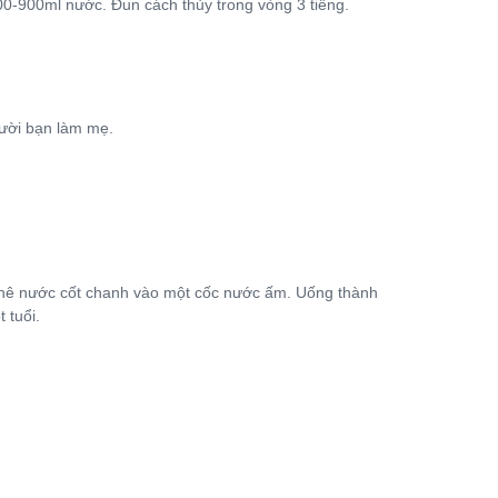
600-900ml nước. Đun cách thủy trong vòng 3 tiếng.
ười bạn làm mẹ.
 phê nước cốt chanh vào một cốc nước ấm. Uống thành
 tuổi.
.