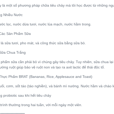
y là một số phương pháp chữa tiêu chảy mà tôi học được từ những ng
ng Nhiều Nước
ước lọc, nước dừa tươi, nước lúa mạch, nước hầm trong.
 Các Sản Phẩm Sữa
 là sữa tươi, pho mát, và công thức sữa bằng sữa bò.
 Sữa Chua Trắng
phẩm sữa cần phải bỏ vì chúng gây tiêu chảy. Tuy nhiên, sữa chua lại là
ờng ruột giúp bảo vệ ruột non và tạo ra axit lactic để thải độc tố.
 Thực Phẩm BRAT (Bananas, Rice, Applesauce and Toast)
ối, cơm, sốt táo (táo nghiền), và bánh mì nướng. Nước hầm và cháo l
g probiotic sau khi hết tiêu chảy
 trình thường trong hai tuần, với mỗi ngày một viên.