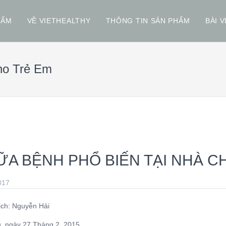
HẨM
VỀ VIETHEALTHY
THÔNG TIN SẢN PHẨM
BÀI V
ho Trẻ Em
A BỆNH PHỔ BIẾN TẠI NHÀ C
017
ịch: Nguyễn Hải
, ngày 27 Tháng 2, 2015