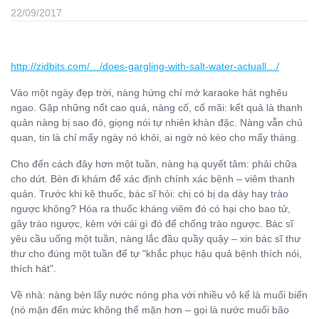
22/09/2017
http://zidbits.com/…/does-gargling-with-salt-water-actuall…/
Vào mộ
t ngày đ
ẹp trời, nàng hứng chí mở karaoke hát nghêu
ngao. Gặp những nốt cao quá, nàng cố, cố mãi: kết quả là thanh
quản nàng bị
sao đó, gi
ọng nói tự
nhiên khàn đ
ặc. Nàng vẫn chủ
quan, tin là chỉ mấy ngày nó khỏi, ai ngờ nó kéo cho mấy tháng.
Cho đ
ế
n cách đây hơn m
ột tuần, nàng hạ quyết tâm: phải chữa
cho dứ
t. Bèn đi khám đ
ể
xác đ
ịnh chính xác bệnh – viêm thanh
quả
n. Trư
ớc khi kê thuốc, bác sĩ hỏi: chị có bị dạ
dày hay trào
ngư
ợc không? Hóa ra thuố
c kháng viêm đó có h
ại cho bao tử
,
gây trào ngư
ợc, kèm với cái gì
đó đ
ể chố
ng trào ngư
ợc. Bác sĩ
yêu cầu uống một tuần, nàng lắ
c đ
ầu quầy quậ
y – xin bác sĩ thư
thư cho đúng m
ột tuầ
n đ
ể tự "khắc phục hậu quả bệnh thích nói,
thích hát".
Về nhà: nàng bèn lấ
y nư
ớc nóng pha với nhiều vô kể là muối biển
(nó mặ
n đ
ến mức không thể mặ
n hơn – g
ọ
i là nư
ớc muối bão