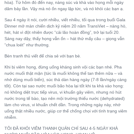
hòa). Từ
hôm đó đ
ến nay, nàng súc và khà vào họng mỗ
i ngày
dăm b
ảy lần. Vậy mà nó ổn ngay lập tức, và nó khỏi các bạn ạ.
Sau 4 ngày ít nói, cư
ời nhiều, viết nhiều, tối qua trong buổi Gala
Dinner mở màn chiến dịch kỷ niệ
m 20 năm TransViet – nàng h
ò,
hét, hát vì
đ
ộ
t nhiên đư
ợc “cải lão hoàn
đ
ồng”, trở lại tuổi 20.
Sáng nay dậy, thấy họng vẫn ổn – hát thử mấy câu – giọng vẫ
n
“chua loét” như thư
ờng.
Bèn tranh thủ viế
t đ
ể chia sẻ với bạn bè.
Khi bị viêm họ
ng, đ
ừng uống kháng sinh vội các bạ
n nhé. Pha
nư
ớc muối thật mặn (tức là muối không thể tan thêm nữa – và
nhớ dùng muối biển), súc thả dàn hàng ngày (7-8 lần/ngày càng
tốt). Còn tạ
i sao nư
ớc muối bão hòa lại tốt khi ta khà vào họng:
nó không diệt trực tiếp virus, vi khuẩ
n gây viêm, nhưng nó hút
nư
ớc trong tế bào, tạo nên mộ
i trư
ờng thiế
u nư
ớc (dehydrated)
làm cho virus, vi khuẩn chết dần. Trong những ngày này, nhớ
uống thật nhiề
u nư
ớ
c, giúp cơ th
ể chống chọi với tình trạng viêm
nhiễm.
TÔI Đ
Ã KHỎI VIÊM THANH QUẢN CHỈ
SAU 4-5 NGÀY KHÀ