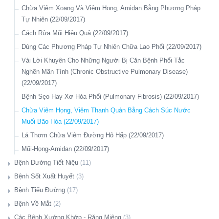
Chữa Viêm Xoang Và Viêm Họng, Amidan Bằng Phương Pháp
Tự Nhiên (22/09/2017)
Cách Rửa Mũi Hiệu Quả (22/09/2017)
Dùng Các Phương Pháp Tự Nhiên Chữa Lao Phổi (22/09/2017)
Vài Lời Khuyên Cho Những Người Bị Căn Bệnh Phổi Tắc
Nghẽn Mãn Tính (Chronic Obstructive Pulmonary Disease)
(22/09/2017)
Bệnh Sẹo Hay Xơ Hóa Phổi (Pulmonary Fibrosis) (22/09/2017)
Chữa Viêm Họng, Viêm Thanh Quản Bằng Cách Súc Nước
Muối Bão Hòa (22/09/2017)
Lá Thơm Chữa Viêm Đường Hô Hấp (22/09/2017)
Mũi-Họng-Amidan (22/09/2017)
Bệnh Đường Tiết Niệu
(11)
Giới Thiệu
Bệnh Sốt Xuất Huyết
(3)
Giảm Suy Thận Cực Đơn Giản Bằng Amla, Giấm Táo Và
Giới Thiệu
Bệnh Tiểu Đường
(17)
Baking Soda (19/03/2020)
Thực Phẩm Tốt Cho Sốt Xuất Huyết (26/09/2017)
Giới Thiệu
Bệnh Về Mắt
(2)
Chữa Viêm Tiết Niệu Không Cần Kháng Sinh. (19/06/2018)
Bảo Vệ Bản Thân Khỏi Bệnh Zika, Sốt Rét, Sốt Xuất Huyết Và
Nguy Hiểm Quá, Căn Bệnh Tiểu Đường. Ai Có Mức Đường
Giới Thiệu
Các Bệnh Xướng Khớp - Răng Miệng
(3)