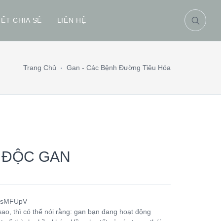
IẾT CHIA SẺ
LIÊN HỆ
Trang Chủ
Gan - Các Bệnh Đường Tiêu Hóa
 ĐỘC GAN
4HsMFUpV
sao, thì có thể nói rằng: gan bạn đang hoạt động