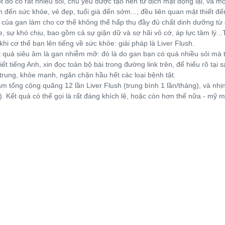
t do có rất nhiều sỏi, chủ yếu được tạo nên từ dịch mật đọng lại, và m
n đến sức khỏe, vẻ đẹp, tuổi già đến sớm..., đều liên quan mật thiết đ
của gan làm cho cơ thể không thể hấp thụ đầy đủ chất dinh dưỡng từ đ
, sự khó chịu, bao gồm cả sự giận dữ và sợ hãi vô cớ, áp lực tâm lý...
 khi cơ thể bạn lên tiếng về sức khỏe: giải pháp là Liver Flush.
t quả siêu âm là gan nhiễm mỡ: đó là do gan bạn có quá nhiều sỏi mà 
iết tiếng Anh, xin đọc toàn bộ bài trong đường link trên, để hiểu rõ tạ
 trung, khỏe mạnh, ngăn chặn hầu hết các loại bệnh tật.
àm tổng cộng quãng 12 lần Liver Flush (trung bình 1 lần/tháng), và nh
. Kết quả có thể gọi là rất đáng khích lệ, hoặc còn hơn thế nữa - mỹ 