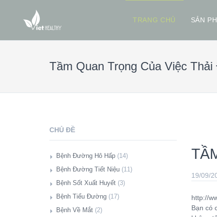
TRANG CHỦ
SẢN P
Tầm Quan Trọng Của Việc Thải
CHỦ ĐỀ
TẦ
Bệnh Đường Hô Hấp
(14)
Giới Thiệu
Bệnh Đường Tiết Niệu
(11)
19/09/2
Hàng Triệu Người Có Mức Đường
Giới Thiệu
Bệnh Sốt Xuất Huyết
(3)
Huyết Cao Phải Đối Mặt Với Nguy Cơ
Giảm Suy Thận Cực Đơn Giản Bằng
Giới Thiệu
Bệnh Tiểu Đường
(17)
http://
Mắc Bệnh Lao Phổi (08/11/2018)
Amla, Giấm Táo Và Baking Soda
Thực Phẩm Tốt Cho Sốt Xuất Huyết
Giới Thiệu
Bạn có c
Bệnh Về Mắt
(2)
Bữa Ăn Sáng. (10/10/2018)
(19/03/2020)