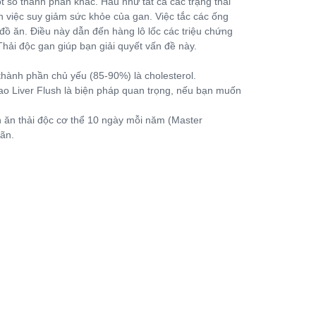
ột số thành phần khác. Hầu như tất cả các trạng thái
ến việc suy giảm sức khỏe của gan. Việc tắc các ống
ồ ăn. Điều này dẫn đến hàng lô lốc các triệu chứng
Thải độc gan giúp bạn giải quyết vấn đề này.
thành phần chủ yếu (85-90%) là cholesterol.
i sao Liver Flush là biện pháp quan trọng, nếu bạn muốn
ịn ăn thải độc cơ thể 10 ngày mỗi năm (Master
mãn.