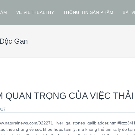
HẨM
VỀ VIETHEALTHY
THÔNG TIN SẢN PHẨM
BÀI V
 Độc Gan
M QUAN TRỌNG CỦA VIỆC THẢI
017
www.naturalnews.com/022271_liver_gallstones_gallbladder.html#ixzz3
ác triệu chứng về sức khỏe hoặc tâm lý, mà không thể tìm ra lý do tại 