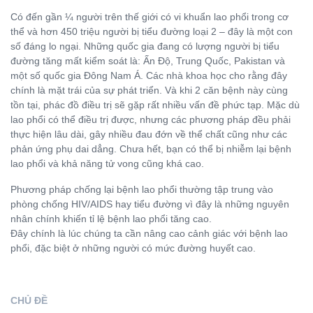
Có đến gần ¼ người trên thế giới có vi khuẩn lao phổi trong cơ
thể và hơn 450 triệu người bị tiểu đường loại 2 – đây là một con
số đáng lo ngại. Những quốc gia đang có lượng người bị tiểu
đường tăng mất kiểm soát là: Ấn Độ, Trung Quốc, Pakistan và
một số quốc gia Đông Nam Á. Các nhà khoa học cho rằng đây
chính là mặt trái của sự phát triển. Và khi 2 căn bệnh này cùng
tồn tại, phác đồ điều trị sẽ gặp rất nhiều vấn đề phức tạp. Mặc dù
lao phổi có thể điều trị được, nhưng các phương pháp đều phải
thực hiện lâu dài, gây nhiều đau đớn về thể chất cũng như các
phản ứng phụ dai dẳng. Chưa hết, bạn có thể bị nhiễm lại bệnh
lao phổi và khả năng tử vong cũng khá cao.
Phương pháp chống lại bệnh lao phổi thường tập trung vào
phòng chống HIV/AIDS hay tiểu đường vì đây là những nguyên
nhân chính khiến tỉ lệ bệnh lao phổi tăng cao.
Đây chính là lúc chúng ta cần nâng cao cảnh giác với bệnh lao
phổi, đặc biệt ở những người có mức đường huyết cao.
CHỦ ĐỀ