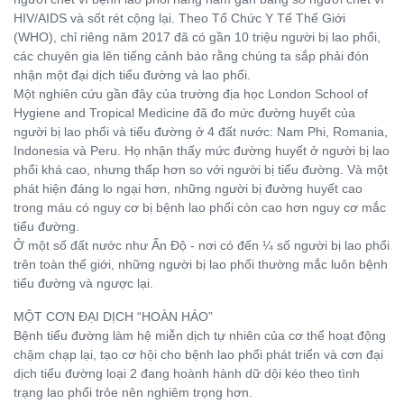
HIV/AIDS và sốt rét cộng lại. Theo Tổ Chức Y Tế Thế Giới
(WHO), chỉ riêng năm 2017 đã có gần 10 triệu người bị lao phổi,
các chuyên gia lên tiếng cảnh báo rằng chúng ta sắp phải đón
nhận một đại dịch tiểu đường và lao phổi.
Một nghiên cứu gần đây của trường địa học London School of
Hygiene and Tropical Medicine đã đo mức đường huyết của
người bị lao phổi và tiểu đường ở 4 đất nước: Nam Phi, Romania,
Indonesia và Peru. Họ nhận thấy mức đường huyết ở người bị lao
phổi khá cao, nhưng thấp hơn so với người bị tiểu đường. Và một
phát hiện đáng lo ngại hơn, những người bị đường huyết cao
trong máu có nguy cơ bị bệnh lao phổi còn cao hơn nguy cơ mắc
tiểu đường.
Ở một số đất nước như Ấn Độ - nơi có đến ¼ số người bị lao phổi
trên toàn thế giới, những người bị lao phổi thường mắc luôn bệnh
tiểu đường và ngược lại.
MỘT CƠN ĐẠI DỊCH “HOÀN HẢO”
Bệnh tiểu đường làm hệ miễn dịch tự nhiên của cơ thể hoạt động
chậm chạp lại, tạo cơ hội cho bệnh lao phổi phát triển và cơn đại
dịch tiểu đường loại 2 đang hoành hành dữ dội kéo theo tình
trạng lao phổi trỏe nên nghiêm trọng hơn.