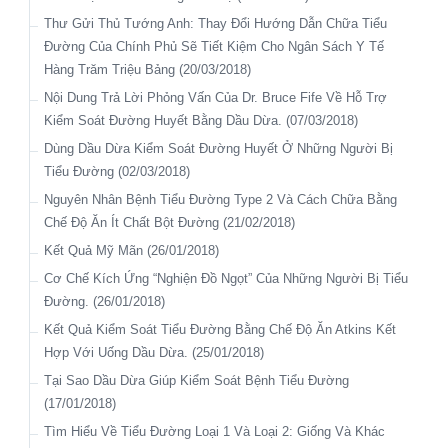
Dùng Các Phương Pháp Tự Nhiên Chữa Lao Phổi (22/09/2017)
Chất Béo Bão Hòa Và Thận
Thư Gửi Thủ Tướng Anh: Thay Đổi Hướng Dẫn Chữa Tiểu
Vài Lời Khuyên Cho Những Người Bị Căn Bệnh Phổi Tắc
Màu Sắc Nước Tiểu Nói Gì Về Sức Khỏe Của Bạn ?!?!?!
Đường Của Chính Phủ Sẽ Tiết Kiệm Cho Ngân Sách Y Tế
Nghẽn Mãn Tính (Chronic Obstructive Pulmonary Disease)
Hàng Trăm Triệu Bảng (20/03/2018)
(22/09/2017)
Nội Dung Trả Lời Phỏng Vấn Của Dr. Bruce Fife Về Hỗ Trợ
Bệnh Sẹo Hay Xơ Hóa Phổi (Pulmonary Fibrosis) (22/09/2017)
Kiểm Soát Đường Huyết Bằng Dầu Dừa. (07/03/2018)
Chữa Viêm Họng, Viêm Thanh Quản Bằng Cách Súc Nước
Dùng Dầu Dừa Kiểm Soát Đường Huyết Ở Những Người Bị
Muối Bão Hòa (22/09/2017)
Tiểu Đường (02/03/2018)
Lá Thơm Chữa Viêm Đường Hô Hấp (22/09/2017)
Nguyên Nhân Bệnh Tiểu Đường Type 2 Và Cách Chữa Bằng
Mũi-Họng-Amidan (22/09/2017)
Chế Độ Ăn Ít Chất Bột Đường (21/02/2018)
Kết Quả Mỹ Mãn (26/01/2018)
Cơ Chế Kích Ứng “Nghiện Đồ Ngọt” Của Những Người Bị Tiểu
Đường. (26/01/2018)
Kết Quả Kiểm Soát Tiểu Đường Bằng Chế Độ Ăn Atkins Kết
Hợp Với Uống Dầu Dừa. (25/01/2018)
Tại Sao Dầu Dừa Giúp Kiểm Soát Bệnh Tiểu Đường
(17/01/2018)
Tìm Hiểu Về Tiểu Đường Loại 1 Và Loại 2: Giống Và Khác