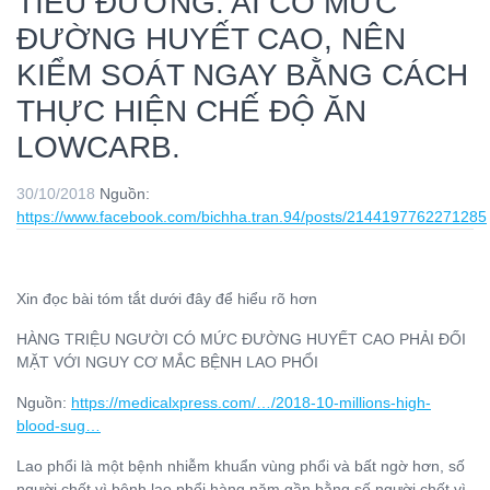
TIỂU ĐƯỜNG. AI CÓ MỨC
ĐƯỜNG HUYẾT CAO, NÊN
KIỂM SOÁT NGAY BẰNG CÁCH
THỰC HIỆN CHẾ ĐỘ ĂN
LOWCARB.
30/10/2018
Nguồn:
https://www.facebook.com/bichha.tran.94/posts/2144197762271285
Xin đọc bài tóm tắt dưới đây để hiểu rõ hơn
HÀNG TRIỆU NGƯỜI CÓ MỨC ĐƯỜNG HUYẾT CAO PHẢI ĐỐI
MẶT VỚI NGUY CƠ MẮC BỆNH LAO PHỔI
Nguồn:
https://medicalxpress.com/…/2018-10-millions-high-
blood-sug…
Lao phổi là một bệnh nhiễm khuẩn vùng phổi và bất ngờ hơn, số
người chết vì bệnh lao phổi hàng năm gần bằng số người chết vì