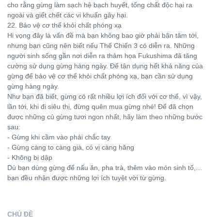
cho rằng gừng làm sạch hệ bạch huyết, tống chất độc hại ra
ngoài và giết chết các vi khuẩn gây hại.
22. Bảo vệ cơ thể khỏi chất phóng xạ
Hi vọng đây là vấn đề mà bạn không bao giờ phải bận tâm tới,
nhưng bạn cũng nên biết nếu Thế Chiến 3 có diễn ra. Những
người sinh sống gần nơi diễn ra thảm họa Fukushima đã tăng
cường sử dụng gừng hàng ngày. Để tận dụng hết khả năng của
gừng để bảo vệ cơ thể khỏi chất phóng xạ, bạn cần sử dụng
gừng hàng ngày.
Như bạn đã biết, gừng có rất nhiều lợi ích đối với cơ thể, vì vậy,
lần tới, khi đi siêu thị, đừng quên mua gừng nhé! Để đã chọn
được những củ gừng tươi ngon nhất, hãy làm theo những bước
sau:
- Gừng khi cầm vào phải chắc tay
- Gừng càng to càng già, có vị càng hăng
- Không bị dập
Dù bạn dùng gừng để nấu ăn, pha trà, thêm vào món sinh tố,…
bạn đều nhận được những lợi ích tuyệt vời từ gừng.
CHỦ ĐỀ