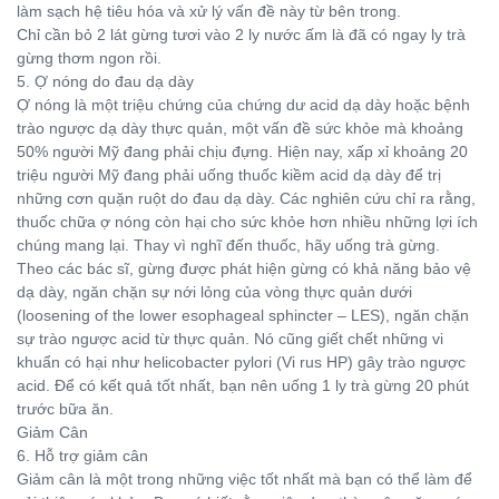
làm sạch hệ tiêu hóa và xử lý vấn đề này từ bên trong.
Chỉ cần bỏ 2 lát gừng tươi vào 2 ly nước ấm là đã có ngay ly trà
gừng thơm ngon rồi.
5. Ợ nóng do đau dạ dày
Ợ nóng là một triệu chứng của chứng dư acid dạ dày hoặc bệnh
trào ngược dạ dày thực quản, một vấn đề sức khỏe mà khoảng
50% người Mỹ đang phải chịu đựng. Hiện nay, xấp xỉ khoảng 20
triệu người Mỹ đang phải uống thuốc kiềm acid dạ dày để trị
những cơn quặn ruột do đau dạ dày. Các nghiên cứu chỉ ra rằng,
thuốc chữa ợ nóng còn hại cho sức khỏe hơn nhiều những lợi ích
chúng mang lại. Thay vì nghĩ đến thuốc, hãy uống trà gừng.
Theo các bác sĩ, gừng được phát hiện gừng có khả năng bảo vệ
dạ dày, ngăn chặn sự nới lỏng của vòng thực quản dưới
(loosening of the lower esophageal sphincter – LES), ngăn chặn
sự trào ngược acid từ thực quản. Nó cũng giết chết những vi
khuẩn có hại như helicobacter pylori (Vi rus HP) gây trào ngược
acid. Để có kết quả tốt nhất, bạn nên uống 1 ly trà gừng 20 phút
trước bữa ăn.
Giảm Cân
6. Hỗ trợ giảm cân
Giảm cân là một trong những việc tốt nhất mà bạn có thể làm để