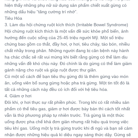
hiện thấy những phụ nữ sử dụng sản phẩm chiết xuất gừng có
những dấu hiệu “tăng cường trí nhớ”.
Tiêu Hóa
3. Làm dịu hội chứng ruột kích thích (Irritable Bowel Syndrome)
Hội chứng ruột kích thích là một vấn đề sức khỏe phổ biến, ảnh
hưởng đến cuộc sống của 25-45 triệu người Mỹ. Một số triệu
chứng bao gồm co thắt, đầy hơi, ợ hơi, tiêu chảy, táo bón, nhiều
chất nhầy trong phân. Những người đang bị căn bệnh này hành
hạ chác chắc sẽ rất vui mừng khi biết rằng gừng có thể làm dịu
những vấn đề khó chịu này. Đó chính là do gừng có thể làm giảm
gánh nặng cho ruột và giúp ruột được thư giãn.
Có một số cách để bạn tiêu thụ gừng đó là thêm gừng vào món
ăn, uống viên bổ sung gừng hoặc pha trà gừng. Một tin tốt đó là
tất cả những cách này đều có ích đối với hệ tiêu hóa.
4. Giảm ợ hơi
Đôi khi, ợ hơi thực sự rất phiền phức. Trong khi có rất nhiều sản
phẩm có thể tiêu gas, giảm ợ hơi được bày bán thì cách tốt nhất
vẫn là thử phương pháp tự nhiên trước. Trà gừng là một thức
uống được pha chế khá đơn giản nhưng rất hiệu quả trong việc
tiêu khí gas. Uống một ly trà gừng trước khi đi ngủ và bạn sẽ cảm
nhận được những hiệu quả kì diệu ngay sáng thức dậy. Gừng sẽ