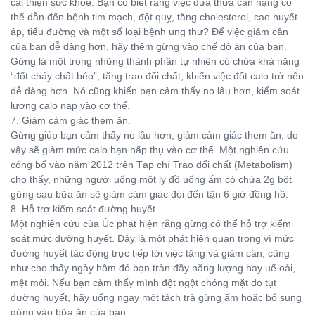
cải thiện sức khỏe. Bạn có biết rằng việc dưa thừa cân nặng có
thể dẫn đến bệnh tim mạch, đột quỵ, tăng cholesterol, cao huyết
áp, tiểu đường và một số loại bệnh ung thư? Để việc giảm cân
của bạn dễ dàng hơn, hãy thêm gừng vào chế độ ăn của bạn.
Gừng là một trong những thành phần tự nhiên có chứa khả năng
“đốt cháy chất béo”, tăng trao đổi chất, khiến việc đốt calo trở nên
dễ dàng hơn. Nó cũng khiến bạn cảm thấy no lâu hơn, kiểm soát
lượng calo nạp vào cơ thể.
7. Giảm cảm giác thèm ăn.
Gừng giúp bạn cảm thấy no lâu hơn, giảm cảm giác them ăn, do
vậy sẽ giảm mức calo bạn hấp thụ vào cơ thể. Một nghiên cứu
công bố vào năm 2012 trên Tạp chí Trao đổi chất (Metabolism)
cho thấy, những người uống một ly đồ uống ấm có chứa 2g bột
gừng sau bữa ăn sẽ giảm cảm giác đói đến tận 6 giờ đồng hồ.
8. Hỗ trợ kiểm soát đường huyết
Một nghiên cứu của Úc phát hiện rằng gừng có thể hỗ trợ kiểm
soát mức đường huyết. Đây là một phát hiện quan trọng vì mức
đường huyết tác động trực tiếp tới việc tăng và giảm cân, cũng
như cho thấy ngày hôm đó bạn tràn đầy năng lượng hay uể oải,
mệt mỏi. Nếu bạn cảm thấy mình đột ngột chóng mặt do tụt
đường huyết, hãy uống ngay một tách trà gừng ấm hoặc bổ sung
gừng vào bữa ăn của bạn.