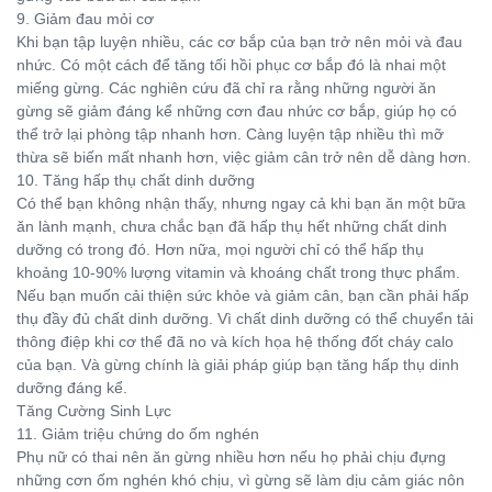
9. Giảm đau mỏi cơ
Khi bạn tập luyện nhiều, các cơ bắp của bạn trở nên mỏi và đau
nhức. Có một cách để tăng tối hồi phục cơ bắp đó là nhai một
miếng gừng. Các nghiên cứu đã chỉ ra rằng những người ăn
gừng sẽ giảm đáng kể những cơn đau nhức cơ bắp, giúp họ có
thể trở lại phòng tập nhanh hơn. Càng luyện tập nhiều thì mỡ
thừa sẽ biến mất nhanh hơn, việc giảm cân trở nên dễ dàng hơn.
10. Tăng hấp thụ chất dinh dưỡng
Có thể bạn không nhận thấy, nhưng ngay cả khi bạn ăn một bữa
ăn lành mạnh, chưa chắc bạn đã hấp thụ hết những chất dinh
dưỡng có trong đó. Hơn nữa, mọi người chỉ có thể hấp thụ
khoảng 10-90% lượng vitamin và khoáng chất trong thực phẩm.
Nếu bạn muốn cải thiện sức khỏe và giảm cân, bạn cần phải hấp
thụ đầy đủ chất dinh dưỡng. Vì chất dinh dưỡng có thể chuyển tải
thông điệp khi cơ thể đã no và kích họa hệ thống đốt cháy calo
của bạn. Và gừng chính là giải pháp giúp bạn tăng hấp thụ dinh
dưỡng đáng kể.
Tăng Cường Sinh Lực
11. Giảm triệu chứng do ốm nghén
Phụ nữ có thai nên ăn gừng nhiều hơn nếu họ phải chịu đựng
những cơn ốm nghén khó chịu, vì gừng sẽ làm dịu cảm giác nôn