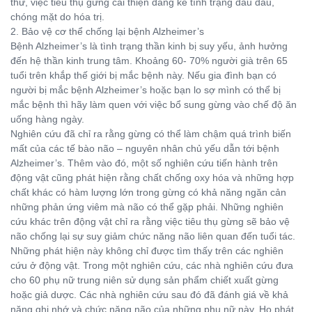
thư, việc tiêu thụ gừng cải thiện đáng kể tình trạng đau đầu,
chóng mặt do hóa trị.
2. Bảo vệ cơ thể chống lại bệnh Alzheimer’s
Bệnh Alzheimer’s là tình trạng thần kinh bị suy yếu, ảnh hưởng
đến hệ thần kinh trung tâm. Khoảng 60- 70% người già trên 65
tuổi trên khắp thế giới bị mắc bệnh này. Nếu gia đình bạn có
người bị mắc bệnh Alzheimer’s hoặc bạn lo sợ mình có thể bị
mắc bệnh thì hãy làm quen với việc bổ sung gừng vào chế độ ăn
uống hàng ngày.
Nghiên cứu đã chỉ ra rằng gừng có thể làm chậm quá trình biến
mất của các tế bào não – nguyên nhân chủ yếu dẫn tới bệnh
Alzheimer’s. Thêm vào đó, một số nghiên cứu tiến hành trên
động vật cũng phát hiện rằng chất chống oxy hóa và những hợp
chất khác có hàm lượng lớn trong gừng có khả năng ngăn cản
những phản ứng viêm mà não có thể gặp phải. Những nghiên
cứu khác trên động vật chỉ ra rằng việc tiêu thụ gừng sẽ bảo vệ
não chống lại sự suy giảm chức năng não liên quan đến tuổi tác.
Những phát hiện này không chỉ được tìm thấy trên các nghiên
cứu ở động vật. Trong một nghiên cứu, các nhà nghiên cứu đưa
cho 60 phụ nữ trung niên sử dụng sản phẩm chiết xuất gừng
hoặc giả dược. Các nhà nghiên cứu sau đó đã đánh giá về khả
năng ghi nhớ và chức năng não của những phụ nữ này. Họ phát