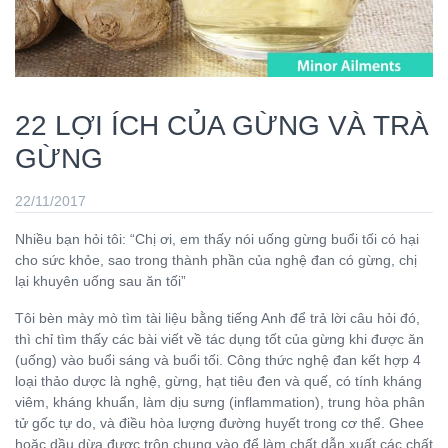
22 LỢI ÍCH CỦA GỪNG VÀ TRÀ
GỪNG
22/11/2017
Nhiều bạn hỏi tôi: “Chị ơi, em thấy nói uống gừng buổi tối có hại
cho sức khỏe, sao trong thành phần của nghệ đan có gừng, chị
lại khuyên uống sau ăn tối”
Tôi bèn mày mò tìm tài liệu bằng tiếng Anh để trả lời câu hỏi đó,
thì chỉ tìm thấy các bài viết về tác dụng tốt của gừng khi được ăn
(uống) vào buổi sáng và buổi tối. Công thức nghệ đan kết hợp 4
loại thảo dược là nghệ, gừng, hạt tiêu đen và quế, có tính kháng
viêm, kháng khuẩn, làm dịu sưng (inflammation), trung hòa phân
tử gốc tự do, và điều hòa lượng đường huyết trong cơ thể. Ghee
hoặc dầu dừa được trộn chung vào để làm chất dẫn xuất các chất