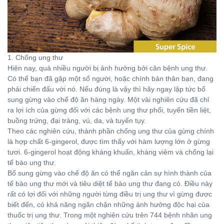
1. Chống ung thư
Hiện nay, quá nhiều người bị ảnh hưởng bởi căn bệnh ung thư.
Có thể bạn đã gặp một số người, hoặc chính bản thân bạn, đang
phải chiến đấu với nó. Nếu đúng là vậy thì hãy ngay lập tức bổ
sung gừng vào chế độ ăn hàng ngày. Một vài nghiên cứu đã chỉ
ra lợi ích của gừng đối với các bệnh ung thư phổi, tuyến tiền liệt,
buồng trứng, đại tràng, vú, da, và tuyến tụy.
Theo các nghiên cứu, thành phần chống ung thư của gừng chính
là hợp chất 6-gingerol, được tìm thấy với hàm lượng lớn ở gừng
tươi. 6-gingerol hoạt động kháng khuẩn, kháng viêm và chống lại
tế bào ung thư.
Bổ sung gừng vào chế độ ăn có thể ngăn cản sự hình thành của
tế bào ung thư mới và tiêu diệt tế bào ung thư đang có. Điều này
rất có lợi đối với những người từng điều trị ung thư vì gừng được
biết đến, có khả năng ngăn chặn những ảnh hưởng độc hại của
thuốc trị ung thư. Trong một nghiên cứu trên 744 bệnh nhân ung