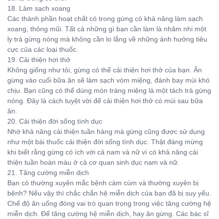
18. Làm sạch xoang
Các thành phần hoạt chất có trong gừng có khả năng làm sạch
xoang, thông mũi. Tất cả những gì bạn cần làm là nhâm nhi một
ly trà gừng nóng mà không cần lo lắng về những ảnh hưởng tiêu
cực của các loại thuốc.
19. Cải thiện hơi thở
Không giống như tỏi, gừng có thể cải thiện hơi thở của bạn. Ăn
gừng vào cuối bữa ăn sẽ làm sạch vòm miệng, đánh bay mùi khó
chịu. Bạn cũng có thể dùng món tráng miệng là một tách trà gừng
nóng. Đây là cách tuyệt vời để cải thiện hơi thở có mùi sau bữa
ăn.
20. Cải thiện đời sống tình dục
Nhờ khả năng cải thiện tuần hàng mà gừng cũng được sử dụng
như một bài thuốc cải thiện đời sống tình dục. Thật đáng mừng
khi biết rằng gừng có ích với cả nam và nữ vì có khả năng cải
thiện tuần hoàn máu ở cả cơ quan sinh dục nam và nữ.
21. Tăng cường miễn dịch
Bạn có thường xuyên mắc bệnh cảm cúm và thường xuyên bị
bệnh? Nếu vậy thì chắc chắn hệ miễn dịch của bạn đã bị suy yếu.
Chế độ ăn uống đóng vai trò quan trọng trong việc tăng cường hệ
miễn dịch. Để tăng cường hệ miễn dịch, hay ăn gừng. Các bác sĩ