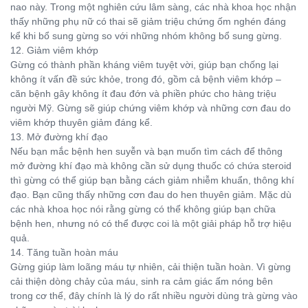
nao này. Trong một nghiên cứu lâm sàng, các nhà khoa học nhận
thấy những phụ nữ có thai sẽ giảm triệu chứng ốm nghén đáng
kể khi bổ sung gừng so với những nhóm không bổ sung gừng.
12. Giảm viêm khớp
Gừng có thành phần kháng viêm tuyệt vời, giúp bạn chống lại
không ít vấn đề sức khỏe, trong đó, gồm cả bệnh viêm khớp –
căn bệnh gây không ít đau đớn và phiền phức cho hàng triệu
người Mỹ. Gừng sẽ giúp chứng viêm khớp và những cơn đau do
viêm khớp thuyên giảm đáng kể.
13. Mở đường khí đạo
Nếu bạn mắc bệnh hen suyễn và bạn muốn tìm cách để thông
mở đường khí đạo mà không cần sử dụng thuốc có chứa steroid
thì gừng có thể giúp bạn bằng cách giảm nhiễm khuẩn, thông khí
đạo. Bạn cũng thấy những cơn đau do hen thuyên giảm. Mặc dù
các nhà khoa học nói rằng gừng có thể không giúp bạn chữa
bệnh hen, nhưng nó có thể được coi là một giải pháp hỗ trợ hiệu
quả.
14. Tăng tuần hoàn máu
Gừng giúp làm loãng máu tự nhiên, cải thiện tuần hoàn. Vì gừng
cải thiện dòng chảy của máu, sinh ra cảm giác ấm nóng bên
trong cơ thể, đây chính là lý do rất nhiều người dùng trà gừng vào