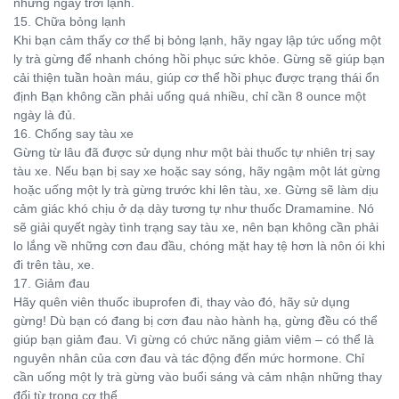
những ngày trời lạnh.
15. Chữa bỏng lạnh
Khi bạn cảm thấy cơ thể bị bỏng lạnh, hãy ngay lập tức uống một
ly trà gừng để nhanh chóng hồi phục sức khỏe. Gừng sẽ giúp bạn
cải thiện tuần hoàn máu, giúp cơ thể hồi phục được trạng thái ổn
định Bạn không cần phải uống quá nhiều, chỉ cần 8 ounce một
ngày là đủ.
16. Chống say tàu xe
Gừng từ lâu đã được sử dụng như một bài thuốc tự nhiên trị say
tàu xe. Nếu bạn bị say xe hoặc say sóng, hãy ngậm một lát gừng
hoặc uống một ly trà gừng trước khi lên tàu, xe. Gừng sẽ làm dịu
cảm giác khó chịu ở dạ dày tương tự như thuốc Dramamine. Nó
sẽ giải quyết ngày tình trạng say tàu xe, nên bạn không cần phải
lo lắng về những cơn đau đầu, chóng mặt hay tệ hơn là nôn ói khi
đi trên tàu, xe.
17. Giảm đau
Hãy quên viên thuốc ibuprofen đi, thay vào đó, hãy sử dụng
gừng! Dù bạn có đang bị cơn đau nào hành hạ, gừng đều có thể
giúp bạn giảm đau. Vì gừng có chức năng giảm viêm – có thể là
nguyên nhân của cơn đau và tác động đến mức hormone. Chỉ
cần uống một ly trà gừng vào buổi sáng và cảm nhận những thay
đổi từ trong cơ thể.