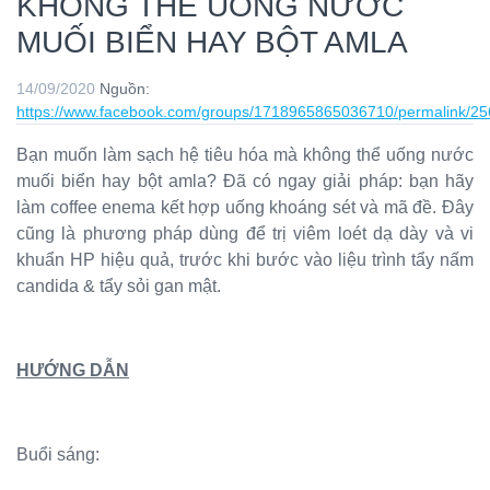
KHÔNG THỂ UỐNG NƯỚC
MUỐI BIỂN HAY BỘT AMLA
14/09/2020
Nguồn:
https://www.facebook.com/groups/1718965865036710/permalink/2
Bạn muốn làm sạch hệ tiêu hóa mà không thể uống nước
muối biển hay bột amla? Đã có ngay giải pháp: bạn hãy
làm coffee enema kết hợp uống khoáng sét và mã đề. Đây
cũng là phương pháp dùng để trị viêm loét dạ dày và vi
khuẩn HP hiệu quả, trước khi bước vào liệu trình tẩy nấm
candida & tẩy sỏi gan mật.
HƯỚNG DẪN
Buổi sáng: