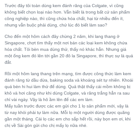
Trước đây tôi toàn dùng kem đánh răng của Colgate, vì cũng
không biết chọn loại nào hơn. Vẫn biết là trong bất cứ sản phẩm
công nghiệp nào, thì cũng chứa hóa chất, hại từ nhiều đến ít,
nhưng vẫn buộc phải dùng, chứ lúc đó biết làm sao?
Cho đến một hôm cách đây chừng 2 năm, khi lang thang ở
Singapore, chợt tìm thấy một nơi bán các loại kem không chứa
hóa chất. Tôi bèn mua dùng thử, thấy nó khác hẳn. Nhưng giá
một ống kem đó lên tới gần 20 đô la Singapore, thì th
ực sự là quá
đắt.
Rồi một hôm lang thang trên mạng, tìm được công thức làm kem
đánh răng từ dầu dừa, baking soda và khoáng sét tự nhiên. Khoái
quá bèn hi hui làm thử để dùng. Quả thật thấy cái mồm không bị
khô và hơi căng như khi dùng Colgate, và răng trắng hẳn ra sau
chỉ vài ngày. Vậy là hô ầm lên để các em làm.
Mấy tuần trước được các em gửi cho 1 lọ sản phẩm mới, vậy là
từ nay khỏi phải tự làm nữa. Mỗi lọ một người dùng được quãng
gần một tháng. Cái lọ các em cho sắp hết rồi, này bọn em ơi, khi
chị về Sài gòn gửi cho chị mấy lọ nữa nhé.